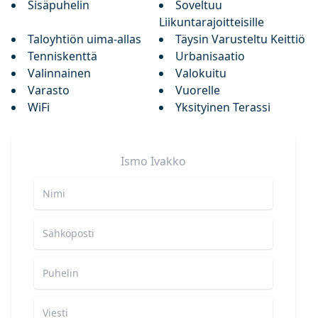
Sisäpuhelin
Soveltuu
Liikuntarajoitteisille
Taloyhtiön uima-allas
Täysin Varusteltu Keittiö
Tenniskenttä
Urbanisaatio
Valinnainen
Valokuitu
Varasto
Vuorelle
WiFi
Yksityinen Terassi
Ismo
Ivakko