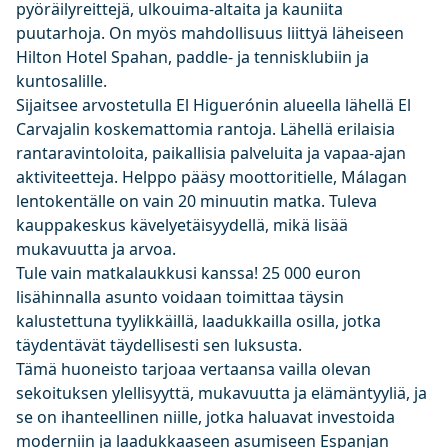
pyöräilyreittejä, ulkouima-altaita ja kauniita
puutarhoja. On myös mahdollisuus liittyä läheiseen
Hilton Hotel Spahan, paddle- ja tennisklubiin ja
kuntosalille.
Sijaitsee arvostetulla El Higuerónin alueella lähellä El
Carvajalin koskemattomia rantoja. Lähellä erilaisia
rantaravintoloita, paikallisia palveluita ja vapaa-ajan
aktiviteetteja. Helppo pääsy moottoritielle, Málagan
lentokentälle on vain 20 minuutin matka. Tuleva
kauppakeskus kävelyetäisyydellä, mikä lisää
mukavuutta ja arvoa.
Tule vain matkalaukkusi kanssa! 25 000 euron
lisähinnalla asunto voidaan toimittaa täysin
kalustettuna tyylikkäillä, laadukkailla osilla, jotka
täydentävät täydellisesti sen luksusta.
Tämä huoneisto tarjoaa vertaansa vailla olevan
sekoituksen ylellisyyttä, mukavuutta ja elämäntyyliä, ja
se on ihanteellinen niille, jotka haluavat investoida
moderniin ja laadukkaaseen asumiseen Espanjan