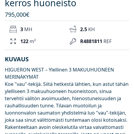
kerros huoneisto
795,000€
3
MH
2.5
KH
122
m²
R4881811
REF
KUVAUS
HIGUERON WEST – Ylellinen 3 MAKUUHUONEEN
MERINÄKYMÄT
Koe "vau"-tekijä. Siitä hetkestä lähtien, kun astut tähän
ylelliseen 3 makuuhuoneen huoneistoon, sinua
tervehtii välitön avoimuuden, hienostuneisuuden ja
rauhallisuuden tunne. Tilavan muotoilun ja
luonnonvalon saumaton yhdistelmä luo "vau"-tekijän,
joka saa sinut välittömästi tuntemaan olosi kotoisaksi.
Rakenteeltaan avoin oleskelutila virtaa vaivattomasti