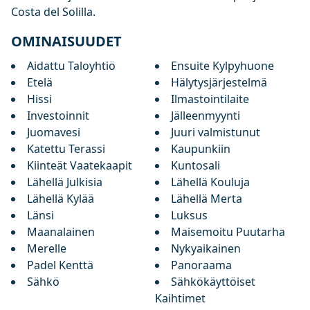
Costa del Solilla.
OMINAISUUDET
Aidattu Taloyhtiö
Ensuite Kylpyhuone
Etelä
Hälytysjärjestelmä
Hissi
Ilmastointilaite
Investoinnit
Jälleenmyynti
Juomavesi
Juuri valmistunut
Katettu Terassi
Kaupunkiin
Kiinteät Vaatekaapit
Kuntosali
Lähellä Julkisia
Lähellä Kouluja
Lähellä Kylää
Lähellä Merta
Länsi
Luksus
Maanalainen
Maisemoitu Puutarha
Merelle
Nykyaikainen
Padel Kenttä
Panoraama
Sähkö
Sähkökäyttöiset
Kaihtimet