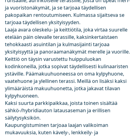
runsaalle, aurinkoiselle terassille, josta on upeat meri-
ja vuoristonäkymät, ja se tarjoaa täydellisen
pakopaikan rentoutumiseen. Kulmassa sijaitseva se
tarjoaa täydellisen yksityisyyden.
Laaja avara oleskelu- ja keittiötila, joka virtaa suurelle
etelään päin olevalle terassille, kaksinkertaistaen
tehokkaasti asuintilan ja kulmasijainti tarjoaa
yksityisyyttä ja panoraamanäkymät merelle ja vuorille.
Keittiö on täysin varustettu huippuluokan
kodinkoneilla, jotka sopivat täydellisesti kulinaaristen
ystäville. Päämakuuhuoneessa on oma kylpyhuone,
vaatehuone ja ylellinen terassi. Meillä on lisäksi kaksi
ylimääräistä makuuhuonetta, jotka jakavat tilavan
kylpyhuoneen.
Kaksi suurta parkkipaikkaa, joista toinen sisältää
sähkö-/hybridiauton latausaseman ja erillisen
säilytysyksikön.
Kaupungistuminen tarjoaa laajan valikoiman
mukavuuksia, kuten kävely-, lenkkeily- ja