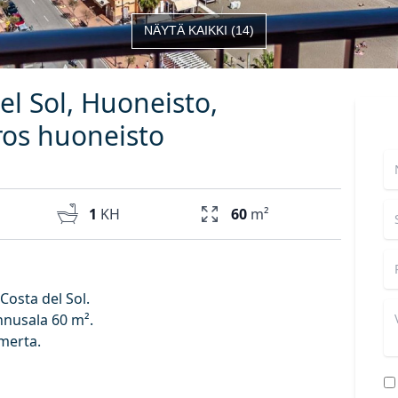
NÄYTÄ KAIKKI
(
14
)
el Sol, Huoneisto,
os huoneisto
1
KH
60
m²
Costa del Sol.
nusala 60 m².
 merta.