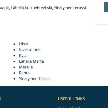
apit, Lähellä kulkuyhteyksiä, Yksityinen terassi,
Hissi
Investoinnit
Kylä
Lähellä Merta
Merelle
Ranta
Yksityinen Terassi
S
USEFUL LINKS