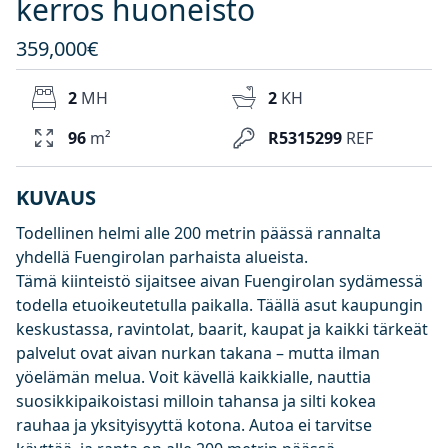
kerros huoneisto
359,000€
2
MH
2
KH
96
m²
R5315299
REF
KUVAUS
Todellinen helmi alle 200 metrin päässä rannalta
yhdellä Fuengirolan parhaista alueista.
Tämä kiinteistö sijaitsee aivan Fuengirolan sydämessä
todella etuoikeutetulla paikalla. Täällä asut kaupungin
keskustassa, ravintolat, baarit, kaupat ja kaikki tärkeät
palvelut ovat aivan nurkan takana – mutta ilman
yöelämän melua. Voit kävellä kaikkialle, nauttia
suosikkipaikoistasi milloin tahansa ja silti kokea
rauhaa ja yksityisyyttä kotona. Autoa ei tarvitse