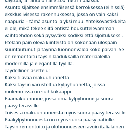
käyttää, ja ranta on alle 200 metrin päässä.
Asunto sijaitsee ensimmäisessä kerroksessa (ei hissiä)
eksklusiivisessa rakennuksessa, jossa on vain kaksi
naapuria – tämä asunto ja yksi muu. Yhteisövastikkeita
ei ole, mikä tekee siitä entistä houkuttelevamman
vaihtoehdon sekä pysyväksi kodiksi että sijoitukseksi.
Etelään päin oleva kiinteistö on kokonaan ulospäin
suuntautunut ja täynnä luonnonvaloa koko päivän. Se
on remontoitu täysin laadukkailla materiaaleilla
modernilla ja elegantilla tyylillä.
Täydellinen asettelu:
Kaksi tilavaa makuuhuonetta
Kaksi täysin varusteltua kylpyhuonetta, joissa
molemmissa on suihkukaappi
Päämakuuhuone, jossa oma kylpyhuone ja suora
pääsy terassille
Toisesta makuuhuoneesta myös suora pääsy terassille
Pääkylpyhuoneesta on myös suora pääsy patiolle.
Täysin remontoitu ja olohuoneeseen avoin italialainen