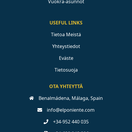
Vuokra-asunnot
USEFUL LINKS
Tietoa Meistä
Yhteystiedot
Eväste
Tietosuoja
OTA YHTEYTTÄ
Benalmádena, Málaga, Spain
info@elponiente.com
+34-952 440 035