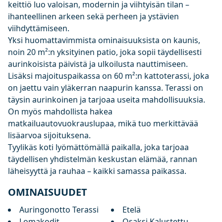
keittiö luo valoisan, modernin ja viihtyisän tilan –
ihanteellinen arkeen sekä perheen ja ystävien
viihdyttämiseen.
Yksi huomattavimmista ominaisuuksista on kaunis,
noin 20 m²:n yksityinen patio, joka sopii täydellisesti
aurinkoisista päivistä ja ulkoilusta nauttimiseen.
Lisäksi majoituspaikassa on 60 m²:n kattoterassi, joka
on jaettu vain yläkerran naapurin kanssa. Terassi on
täysin aurinkoinen ja tarjoaa useita mahdollisuuksia.
On myös mahdollista hakea
matkailuautovuokrauslupaa, mikä tuo merkittävää
lisäarvoa sijoituksena.
Tyylikäs koti lyömättömällä paikalla, joka tarjoaa
täydellisen yhdistelmän keskustan elämää, rannan
läheisyyttä ja rauhaa – kaikki samassa paikassa.
OMINAISUUDET
Auringonotto Terassi
Etelä
Lomakodit
Osaksi Kalustettu