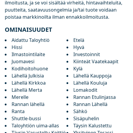
ilmoitusta, ja se voi sisältää virheitä, hintavaihteluita,
puutteita, saatavuusongelmia ja/tai tuote voidaan
poistaa markkinoilta ilman ennakkoilmoitusta.
OMINAISUUDET
Aidattu Taloyhtiö
Etelä
Hissi
Hyvä
Ilmastointilaite
Investoinnit
Juomavesi
Kiinteät Vaatekaapit
Kodihoitohuone
Kylä
Lähellä Julkisia
Lähellä Kauppoja
Lähellä Kirkkoa
Lähellä Kouluja
Lähellä Merta
Lomakodit
Merelle
Rannan Etulinjassa
Rannan lähellä
Rannan Lähellä
Ranta
Sähkö
Shuttle-bussi
Sisäpuhelin
Taloyhtiön uima-allas
Täysin Kalustettu
Täysin Varusteltu Keittiö
Yksityinen Terassi