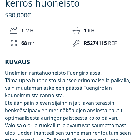
kerros huoneisto
530,000€
1
MH
1
KH
68
m²
R5274115
REF
KUVAUS
Unelmien rantahuoneisto Fuengirolassa.
Tämä upea huoneisto sijaitsee erinomaisella paikalla,
vain muutaman askeleen päässä Fuengirolan
kauneimmista rannoista.
Etelään päin olevan sijainnin ja tilavan terassin
henkeäsalpaavien merinäköalojen ansiosta nautit
optimaalisesta auringonpaisteesta koko päivän.
Valoisa olo- ja ruokailutila avautuvat saumattomasti
ulos luoden ihanteellisen tunnelman rentoutumiseen