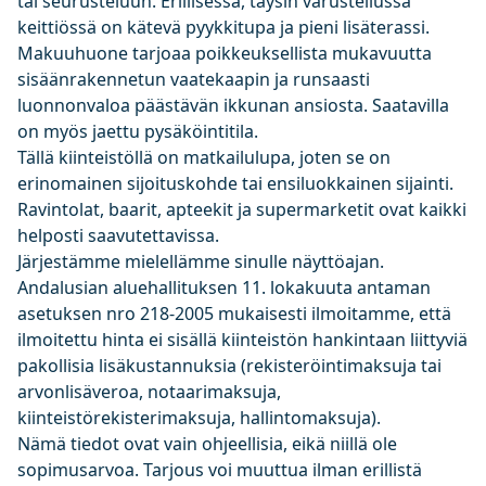
tai seurusteluun. Erillisessä, täysin varustellussa
keittiössä on kätevä pyykkitupa ja pieni lisäterassi.
Makuuhuone tarjoaa poikkeuksellista mukavuutta
sisäänrakennetun vaatekaapin ja runsaasti
luonnonvaloa päästävän ikkunan ansiosta. Saatavilla
on myös jaettu pysäköintitila.
Tällä kiinteistöllä on matkailulupa, joten se on
erinomainen sijoituskohde tai ensiluokkainen sijainti.
Ravintolat, baarit, apteekit ja supermarketit ovat kaikki
helposti saavutettavissa.
Järjestämme mielellämme sinulle näyttöajan.
Andalusian aluehallituksen 11. lokakuuta antaman
asetuksen nro 218-2005 mukaisesti ilmoitamme, että
ilmoitettu hinta ei sisällä kiinteistön hankintaan liittyviä
pakollisia lisäkustannuksia (rekisteröintimaksuja tai
arvonlisäveroa, notaarimaksuja,
kiinteistörekisterimaksuja, hallintomaksuja).
Nämä tiedot ovat vain ohjeellisia, eikä niillä ole
sopimusarvoa. Tarjous voi muuttua ilman erillistä