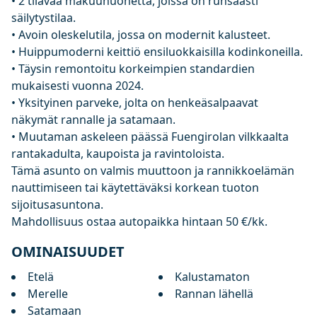
• 2 tilavaa makuuhuonetta, joissa on runsaasti
säilytystilaa.
• Avoin oleskelutila, jossa on modernit kalusteet.
• Huippumoderni keittiö ensiluokkaisilla kodinkoneilla.
• Täysin remontoitu korkeimpien standardien
mukaisesti vuonna 2024.
• Yksityinen parveke, jolta on henkeäsalpaavat
näkymät rannalle ja satamaan.
• Muutaman askeleen päässä Fuengirolan vilkkaalta
rantakadulta, kaupoista ja ravintoloista.
Tämä asunto on valmis muuttoon ja rannikkoelämän
nauttimiseen tai käytettäväksi korkean tuoton
sijoitusasuntona.
Mahdollisuus ostaa autopaikka hintaan 50 €/kk.
OMINAISUUDET
Etelä
Kalustamaton
Merelle
Rannan lähellä
Satamaan