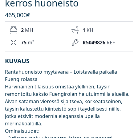
kerros huoneisto
465,000€
2
MH
1
KH
75
m²
R5049826
REF
KUVAUS
Rantahuoneisto myytävänä – Loistavalla paikalla
Fuengirolassa
Harvinainen tilaisuus omistaa ylellinen, täysin
remontoitu kaksio Fuengirolan halutuimmilla alueilla.
Aivan sataman vieressä sijaitseva, korkeatasoinen,
täysin kalustettu kiinteistö sopii täydellisesti niille,
jotka etsivät modernia eleganssia upeilla
merinäköaloilla.
Ominaisuudet: