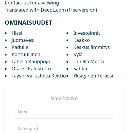
Contact ‌us for ‌a ‌viewing ‌
Translated ‌with ‌DeepL.com ‌(free ‌version)
OMINAISUUDET
Hissi
Investoinnit
Juomavesi
Kaakko
Kadulle
Keskuslämmitys
Kohtuullinen
Kylä
Lähellä Kauppoja
Lähellä Merta
Osaksi Kalustettu
Sähkö
Täysin Varusteltu Keittiö
Yksityinen Terassi
Ismo
Ivakko