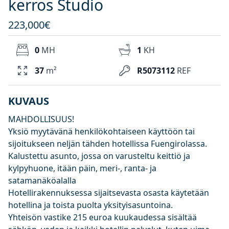
kerros Studio
223,000€
0
MH
1
KH
37
m²
R5073112
REF
KUVAUS
MAHDOLLISUUS!
Yksiö myytävänä henkilökohtaiseen käyttöön tai
sijoitukseen neljän tähden hotellissa Fuengirolassa.
Kalustettu asunto, jossa on varusteltu keittiö ja
kylpyhuone, itään päin, meri-, ranta- ja
satamanäköalalla
Hotellirakennuksessa sijaitsevasta osasta käytetään
hotellina ja toista puolta yksityisasuntoina.
Yhteisön vastike 215 euroa kuukaudessa sisältää