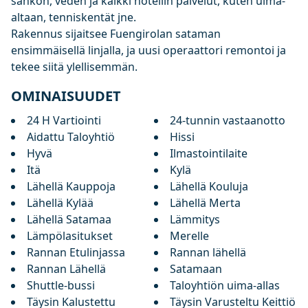
sähkön, veden ja kaikki hotellin palvelut, kuten uima-
altaan, tenniskentät jne.
Rakennus sijaitsee Fuengirolan sataman
ensimmäisellä linjalla, ja uusi operaattori remontoi ja
tekee siitä ylellisemmän.
OMINAISUUDET
24 H Vartiointi
24-tunnin vastaanotto
Aidattu Taloyhtiö
Hissi
Hyvä
Ilmastointilaite
Itä
Kylä
Lähellä Kauppoja
Lähellä Kouluja
Lähellä Kylää
Lähellä Merta
Lähellä Satamaa
Lämmitys
Lämpölasitukset
Merelle
Rannan Etulinjassa
Rannan lähellä
Rannan Lähellä
Satamaan
Shuttle-bussi
Taloyhtiön uima-allas
Täysin Kalustettu
Täysin Varusteltu Keittiö