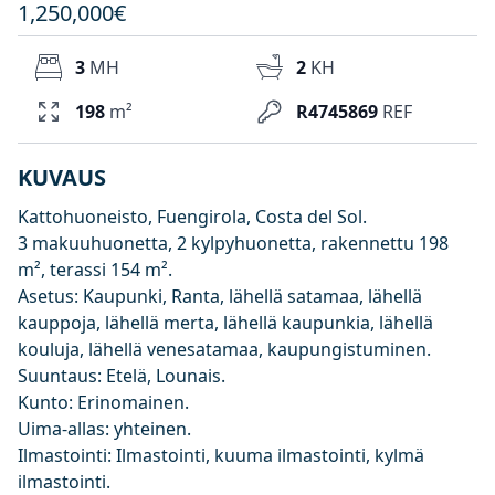
1,250,000€
3
MH
2
KH
198
m²
R4745869
REF
KUVAUS
Kattohuoneisto, Fuengirola, Costa del Sol.
3 makuuhuonetta, 2 kylpyhuonetta, rakennettu 198
m², terassi 154 m².
Asetus: Kaupunki, Ranta, lähellä satamaa, lähellä
kauppoja, lähellä merta, lähellä kaupunkia, lähellä
kouluja, lähellä venesatamaa, kaupungistuminen.
Suuntaus: Etelä, Lounais.
Kunto: Erinomainen.
Uima-allas: yhteinen.
Ilmastointi: Ilmastointi, kuuma ilmastointi, kylmä
ilmastointi.