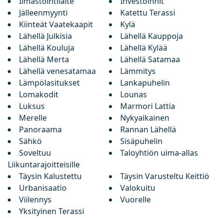
Ilmastointilaite
Investoinnit
Jälleenmyynti
Katettu Terassi
Kiinteät Vaatekaapit
Kylä
Lähellä Julkisia
Lähellä Kauppoja
Lähellä Kouluja
Lähellä Kylää
Lähellä Merta
Lähellä Satamaa
Lähellä venesatamaa
Lämmitys
Lämpölasitukset
Lankapuhelin
Lomakodit
Lounas
Luksus
Marmori Lattia
Merelle
Nykyaikainen
Panoraama
Rannan Lähellä
Sähkö
Sisäpuhelin
Soveltuu
Taloyhtiön uima-allas
Liikuntarajoitteisille
Täysin Kalustettu
Täysin Varusteltu Keittiö
Urbanisaatio
Valokuitu
Viilennys
Vuorelle
Yksityinen Terassi