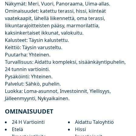
Näkymät: Meri, Vuori, Panoraama, Uima-allas.
Ominaisuudet: katettu terassi, hissi, kiinteät
vaatekaapit, lähellä liikennettä, oma terassi,
liikuntarajoitteisten pääsy, marmorilattia,
kaksinkertaiset ikkunat, valokuitu.
Kalusteet: Täysin kalustettu.
Keittiö: Täysin varusteltu.
Puutarha: Yhteinen.
Turvallisuus: Aidattu kompleksi, sisäänkäyntipuhelin,
24 tunnin vartiointi.
Pysäköinti: Yhteinen.
Palvelut: Sähkö, puhelin.
Luokka: Loma-asunnot, Investoinnit, Ylellisyys,
Jälleenmyynti, Nykyaikainen.
OMINAISUUDET
24 H Vartiointi
Aidattu Taloyhtiö
Etelä
Hissi