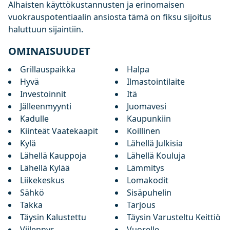
Alhaisten käyttökustannusten ja erinomaisen
vuokrauspotentiaalin ansiosta tämä on fiksu sijoitus
haluttuun sijaintiin.
OMINAISUUDET
Grillauspaikka
Halpa
Hyvä
Ilmastointilaite
Investoinnit
Itä
Jälleenmyynti
Juomavesi
Kadulle
Kaupunkiin
Kiinteät Vaatekaapit
Koillinen
Kylä
Lähellä Julkisia
Lähellä Kauppoja
Lähellä Kouluja
Lähellä Kylää
Lämmitys
Liikekeskus
Lomakodit
Sähkö
Sisäpuhelin
Takka
Tarjous
Täysin Kalustettu
Täysin Varusteltu Keittiö
Viilennys
Vuorelle