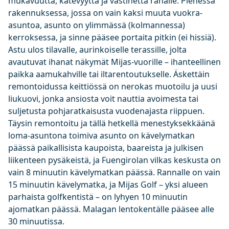
mukavuutta, kätevyyttä ja vastinetta rahalle. Pienessä
rakennuksessa, jossa on vain kaksi muuta vuokra-
asuntoa, asunto on ylimmässä (kolmannessa)
kerroksessa, ja sinne pääsee portaita pitkin (ei hissiä).
Astu ulos tilavalle, aurinkoiselle terassille, jolta
avautuvat ihanat näkymät Mijas-vuorille – ihanteellinen
paikka aamukahville tai iltarentoutukselle. Äskettäin
remontoidussa keittiössä on nerokas muotoilu ja uusi
liukuovi, jonka ansiosta voit nauttia avoimesta tai
suljetusta pohjaratkaisusta vuodenajasta riippuen.
Täysin remontoitu ja tällä hetkellä menestyksekkäänä
loma-asuntona toimiva asunto on kävelymatkan
päässä paikallisista kaupoista, baareista ja julkisen
liikenteen pysäkeistä, ja Fuengirolan vilkas keskusta on
vain 8 minuutin kävelymatkan päässä. Rannalle on vain
15 minuutin kävelymatka, ja Mijas Golf – yksi alueen
parhaista golfkentistä – on lyhyen 10 minuutin
ajomatkan päässä. Malagan lentokentälle pääsee alle
30 minuutissa.