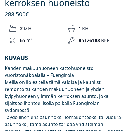
kerroksen huoneisto
288,500€
2
MH
1
KH
65
m²
R5126188
REF
KUVAUS
Kahden makuuhuoneen kattohuoneisto
vuoristonäköalalla – Fuengirola
Meillä on ilo esitellä tämä valoisa ja kauniisti
remontoitu kahden makuuhuoneen ja yhden
kylpyhuoneen ylimmän kerroksen asunto, joka
sijaitsee ihanteellisella paikalla Fuengirolan
sydämessä.
Täydellinen ensiasunnoksi, lomakohteeksi tai vuokra-
asunnoksi, tämä asunto tarjoaa yhdistelmän