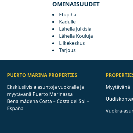
OMINAISUUDET
Etupiha
Kadulle
Lähellä Julkisia
Lähellä Kouluja
Liikekeskus
Tarjous
PUERTO MARINA PROPERTIES
PROPERTIE
Eksklusiivisia asuntoja vuokralle ja
Myytävänä
myytävänä Puerto Marinassa
Uudiskohte
Benalmádena Costa – Costa del Sol –
España
Vuokra-asu