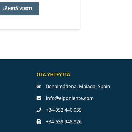
LÄHETÄ VIESTI
OTA YHTEYTTÄ
Benalmádena, Málaga, Spain
info@elponiente.com
+34-952 440 035
+34-639 948 826