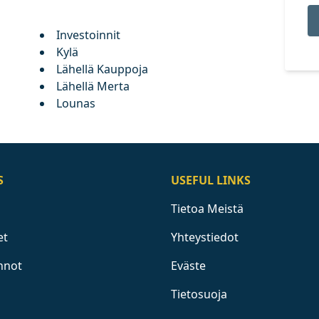
Investoinnit
Kylä
Lähellä Kauppoja
Lähellä Merta
Lounas
S
USEFUL LINKS
Tietoa Meistä
et
Yhteystiedot
nnot
Eväste
Tietosuoja