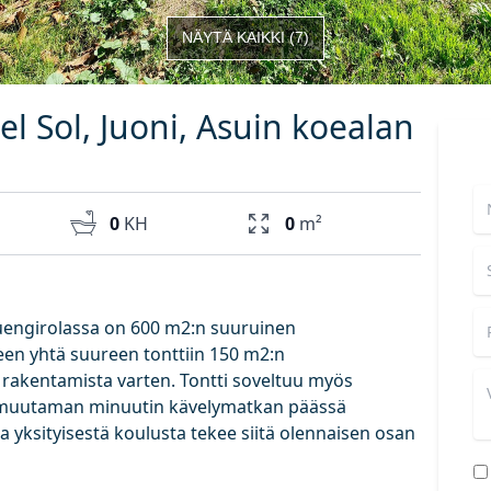
NÄYTÄ KAIKKI
(
7
)
el Sol, Juoni, Asuin koealan
0
KH
0
m²
engirolassa on 600 m2:n suuruinen
een yhtä suureen tonttiin 150 m2:n
n rakentamista varten. Tontti soveltuu myös
 muutaman minuutin kävelymatkan päässä
 yksityisestä koulusta tekee siitä olennaisen osan