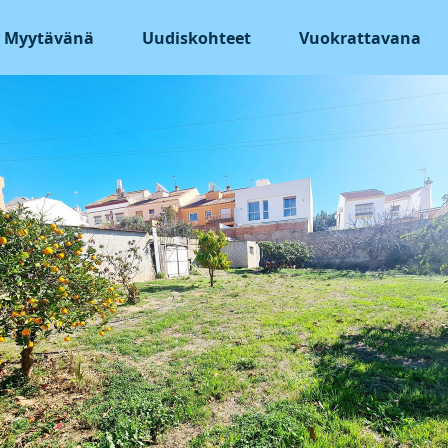
Myytävänä
Uudiskohteet
Vuokrattavana