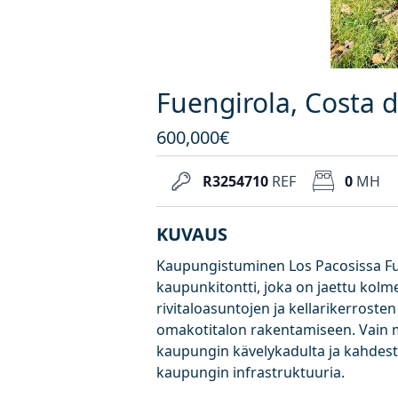
Fuengirola, Costa d
600,000€
R3254710
REF
0
MH
KUVAUS
Kaupungistuminen Los Pacosissa Fu
kaupunkitontti, joka on jaettu kolm
rivitaloasuntojen ja kellarikerroste
omakotitalon rakentamiseen. Vain
kaupungin kävelykadulta ja kahdesta
kaupungin infrastruktuuria.