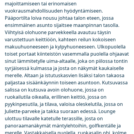
majoittamiseen tai erinomaisen
vuokrausmahdollisuuden hyödyntämiseen.
Pääportilta loiva nousu johtaa talon eteen, jossa
ensimmäinen asunto sijaitsee maanpinnan tasolla.
Viihtyisä olohuone parvekkeella avautuu täysin
varustettuun keittiöön, kahteen reilun kokoiseen
makuuhuoneeseen ja kylpyhuoneeseen. Ulkopuolella
toiset portaat kiinteistön vasemmalla puolella ohjaavat
sinut lämmitetylle uima-altaalle, joka on piilossa tontin
syrjäisessä kulmassa ja josta on näkymät kaukaiselle
merelle. Altaan ja istutuskasvien lisäksi talon takaosa
paljastaa sisäänkäynnin toiseen asuntoon. Kutsuvassa
salissa on kutsuva avoin olohuone, jossa on
ruokailutila oikealla, erillinen keittiö, jossa on
pyykinpesutila, ja tilava, valoisa oleskelutila, jossa on
Juliette-parveke ja takka suoraan edessä. Lounge
ulottuu tilavalle katetulle terassille, josta on
panoraamanäkymät mäntylehtoihin, golfkentälle ja
merelle. Vastakkaisella puolella, ruokasalin ohi, kolme