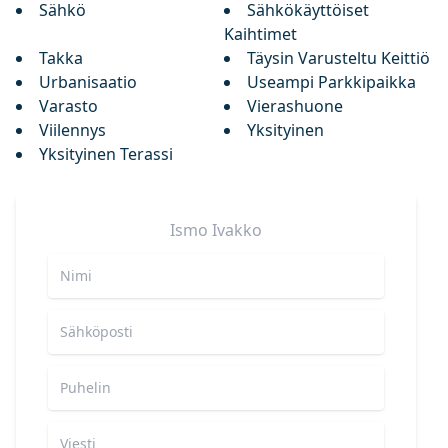
Sähkö
Sähkökäyttöiset
Kaihtimet
Takka
Täysin Varusteltu Keittiö
Urbanisaatio
Useampi Parkkipaikka
Varasto
Vierashuone
Viilennys
Yksityinen
Yksityinen Terassi
Ismo
Ivakko