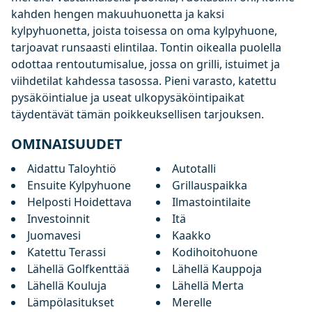
kahden hengen makuuhuonetta ja kaksi
kylpyhuonetta, joista toisessa on oma kylpyhuone,
tarjoavat runsaasti elintilaa. Tontin oikealla puolella
odottaa rentoutumisalue, jossa on grilli, istuimet ja
viihdetilat kahdessa tasossa. Pieni varasto, katettu
pysäköintialue ja useat ulkopysäköintipaikat
täydentävät tämän poikkeuksellisen tarjouksen.
OMINAISUUDET
Aidattu Taloyhtiö
Autotalli
Ensuite Kylpyhuone
Grillauspaikka
Helposti Hoidettava
Ilmastointilaite
Investoinnit
Itä
Juomavesi
Kaakko
Katettu Terassi
Kodihoitohuone
Lähellä Golfkenttää
Lähellä Kauppoja
Lähellä Kouluja
Lähellä Merta
Lämpölasitukset
Merelle