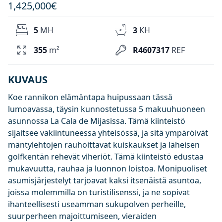
1,425,000€
5
MH
3
KH
355
m²
R4607317
REF
KUVAUS
Koe rannikon elämäntapa huipussaan tässä
lumoavassa, täysin kunnostetussa 5 makuuhuoneen
asunnossa La Cala de Mijasissa. Tämä kiinteistö
sijaitsee vakiintuneessa yhteisössä, ja sitä ympäröivät
mäntylehtojen rauhoittavat kuiskaukset ja läheisen
golfkentän rehevät viheriöt. Tämä kiinteistö edustaa
mukavuutta, rauhaa ja luonnon loistoa. Monipuoliset
asumisjärjestelyt tarjoavat kaksi itsenäistä asuntoa,
joissa molemmilla on turistilisenssi, ja ne sopivat
ihanteellisesti useamman sukupolven perheille,
suurperheen majoittumiseen, vieraiden