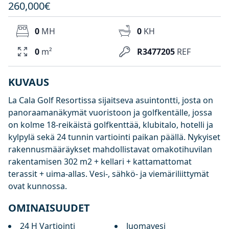
260,000€
0
MH
0
KH
0
m²
R3477205
REF
KUVAUS
La Cala Golf Resortissa sijaitseva asuintontti, josta on
panoraamanäkymät vuoristoon ja golfkentälle, jossa
on kolme 18-reikäistä golfkenttää, klubitalo, hotelli ja
kylpylä sekä 24 tunnin vartiointi paikan päällä. Nykyiset
rakennusmääräykset mahdollistavat omakotihuvilan
rakentamisen 302 m2 + kellari + kattamattomat
terassit + uima-allas. Vesi-, sähkö- ja viemäriliittymät
ovat kunnossa.
OMINAISUUDET
24 H Vartiointi
Juomavesi