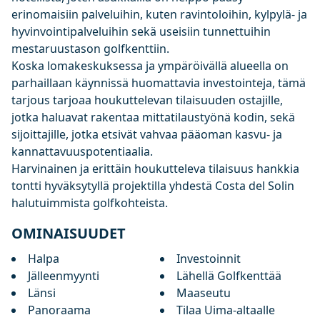
erinomaisiin palveluihin, kuten ravintoloihin, kylpylä- ja
hyvinvointipalveluihin sekä useisiin tunnettuihin
mestaruustason golfkenttiin.
Koska lomakeskuksessa ja ympäröivällä alueella on
parhaillaan käynnissä huomattavia investointeja, tämä
tarjous tarjoaa houkuttelevan tilaisuuden ostajille,
jotka haluavat rakentaa mittatilaustyönä kodin, sekä
sijoittajille, jotka etsivät vahvaa pääoman kasvu- ja
kannattavuuspotentiaalia.
Harvinainen ja erittäin houkutteleva tilaisuus hankkia
tontti hyväksytyllä projektilla yhdestä Costa del Solin
halutuimmista golfkohteista.
OMINAISUUDET
Halpa
Investoinnit
Jälleenmyynti
Lähellä Golfkenttää
Länsi
Maaseutu
Panoraama
Tilaa Uima-altaalle