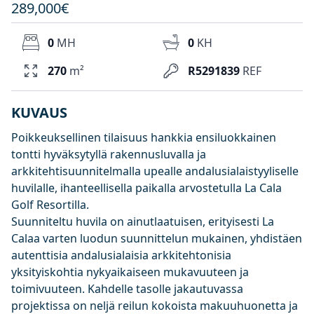
289,000€
0
MH
0
KH
270
m²
R5291839
REF
KUVAUS
Poikkeuksellinen tilaisuus hankkia ensiluokkainen
tontti hyväksytyllä rakennusluvalla ja
arkkitehtisuunnitelmalla upealle andalusialaistyyliselle
huvilalle, ihanteellisella paikalla arvostetulla La Cala
Golf Resortilla.
Suunniteltu huvila on ainutlaatuisen, erityisesti La
Calaa varten luodun suunnittelun mukainen, yhdistäen
autenttisia andalusialaisia arkkitehtonisia
yksityiskohtia nykyaikaiseen mukavuuteen ja
toimivuuteen. Kahdelle tasolle jakautuvassa
projektissa on neljä reilun kokoista makuuhuonetta ja