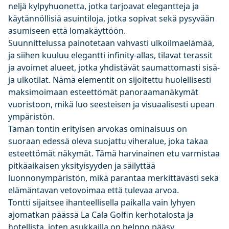
neljä kylpyhuonetta, jotka tarjoavat elegantteja ja
käytännöllisiä asuintiloja, jotka sopivat sekä pysyvään
asumiseen että lomakäyttöön.
Suunnittelussa painotetaan vahvasti ulkoilmaelämää,
ja siihen kuuluu elegantti infinity-allas, tilavat terassit
ja avoimet alueet, jotka yhdistävät saumattomasti sisä-
ja ulkotilat. Nämä elementit on sijoitettu huolellisesti
maksimoimaan esteettömät panoraamanäkymät
vuoristoon, mikä luo seesteisen ja visuaalisesti upean
ympäristön.
Tämän tontin erityisen arvokas ominaisuus on
suoraan edessä oleva suojattu viheralue, joka takaa
esteettömät näkymät. Tämä harvinainen etu varmistaa
pitkäaikaisen yksityisyyden ja säilyttää
luonnonympäristön, mikä parantaa merkittävästi sekä
elämäntavan vetovoimaa että tulevaa arvoa.
Tontti sijaitsee ihanteellisella paikalla vain lyhyen
ajomatkan päässä La Cala Golfin kerhotalosta ja
hotellista, joten asukkailla on helppo pääsy