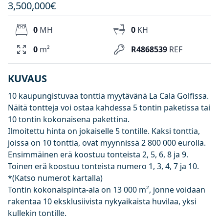
3,500,000€
0
MH
0
KH
0
m²
R4868539
REF
KUVAUS
10 kaupungistuvaa tonttia myytävänä La Cala Golfissa.
Näitä tontteja voi ostaa kahdessa 5 tontin paketissa tai
10 tontin kokonaisena pakettina.
Ilmoitettu hinta on jokaiselle 5 tontille. Kaksi tonttia,
joissa on 10 tonttia, ovat myynnissä 2 800 000 eurolla.
Ensimmäinen erä koostuu tonteista 2, 5, 6, 8 ja 9.
Toinen erä koostuu tonteista numero 1, 3, 4, 7 ja 10.
*(Katso numerot kartalla)
Tontin kokonaispinta-ala on 13 000 m², jonne voidaan
rakentaa 10 eksklusiivista nykyaikaista huvilaa, yksi
kullekin tontille.