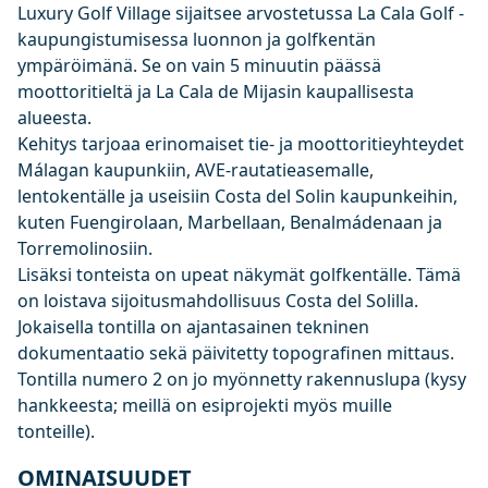
Luxury Golf Village sijaitsee arvostetussa La Cala Golf -
kaupungistumisessa luonnon ja golfkentän
ympäröimänä. Se on vain 5 minuutin päässä
moottoritieltä ja La Cala de Mijasin kaupallisesta
alueesta.
Kehitys tarjoaa erinomaiset tie- ja moottoritieyhteydet
Málagan kaupunkiin, AVE-rautatieasemalle,
lentokentälle ja useisiin Costa del Solin kaupunkeihin,
kuten Fuengirolaan, Marbellaan, Benalmádenaan ja
Torremolinosiin.
Lisäksi tonteista on upeat näkymät golfkentälle. Tämä
on loistava sijoitusmahdollisuus Costa del Solilla.
Jokaisella tontilla on ajantasainen tekninen
dokumentaatio sekä päivitetty topografinen mittaus.
Tontilla numero 2 on jo myönnetty rakennuslupa (kysy
hankkeesta; meillä on esiprojekti myös muille
tonteille).
OMINAISUUDET