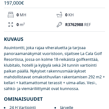
197,000€
0
MH
0
KH
0
m²
R3762988
REF
KUVAUS
Asuintontti, joka rajaa viheraluetta ja tarjoaa
panoraamanäkymät vuoristoon, sijaitsee La Cala Golf
Resortissa, jossa on kolme 18-reikäistä golfkenttää,
klubitalo, hotelli ja kylpylä sekä 24 tunnin vartiointi
paikan päällä. Nykyiset rakennusmääräykset
mahdollistavat omakotihuvilan rakentamisen 292 m2 +
kellari + kattamattomat terassit + uima-allas. Vesi-,
sähkö- ja viemäriliittymät ovat kunnossa.
OMINAISUUDET
24 H Vartiointi
Järvelle