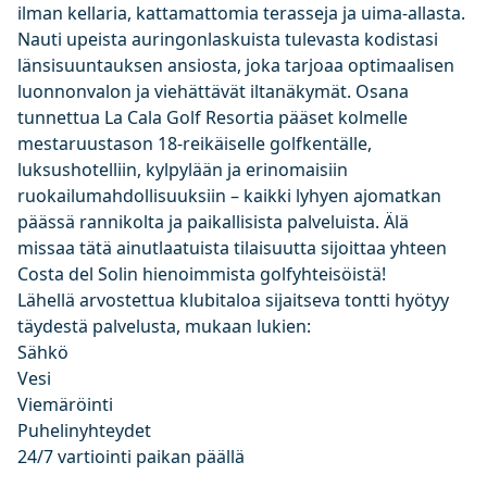
ilman kellaria, kattamattomia terasseja ja uima-allasta.
Nauti upeista auringonlaskuista tulevasta kodistasi
länsisuuntauksen ansiosta, joka tarjoaa optimaalisen
luonnonvalon ja viehättävät iltanäkymät. Osana
tunnettua La Cala Golf Resortia pääset kolmelle
mestaruustason 18-reikäiselle golfkentälle,
luksushotelliin, kylpylään ja erinomaisiin
ruokailumahdollisuuksiin – kaikki lyhyen ajomatkan
päässä rannikolta ja paikallisista palveluista. Älä
missaa tätä ainutlaatuista tilaisuutta sijoittaa yhteen
Costa del Solin hienoimmista golfyhteisöistä!
Lähellä arvostettua klubitaloa sijaitseva tontti hyötyy
täydestä palvelusta, mukaan lukien:
Sähkö
Vesi
Viemäröinti
Puhelinyhteydet
24/7 vartiointi paikan päällä