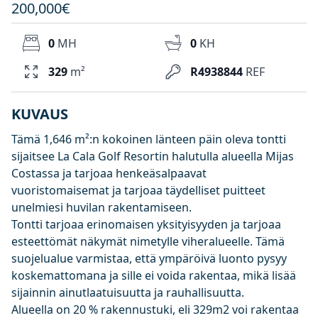
200,000€
0
MH
0
KH
329
m²
R4938844
REF
KUVAUS
Tämä 1,646 m²:n kokoinen länteen päin oleva tontti
sijaitsee La Cala Golf Resortin halutulla alueella Mijas
Costassa ja tarjoaa henkeäsalpaavat
vuoristomaisemat ja tarjoaa täydelliset puitteet
unelmiesi huvilan rakentamiseen.
Tontti tarjoaa erinomaisen yksityisyyden ja tarjoaa
esteettömät näkymät nimetylle viheralueelle. Tämä
suojelualue varmistaa, että ympäröivä luonto pysyy
koskemattomana ja sille ei voida rakentaa, mikä lisää
sijainnin ainutlaatuisuutta ja rauhallisuutta.
Alueella on 20 % rakennustuki, eli 329m2 voi rakentaa