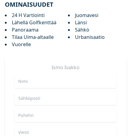
OMINAISUUDET
24 H Vartiointi
Juomavesi
Lähellä Golfkenttää
Länsi
Panoraama
Sähkö
Tilaa Uima-altaalle
Urbanisaatio
Vuorelle
Ismo
Ivakko