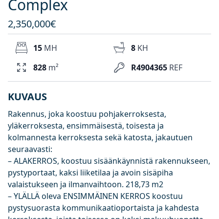
Complex
2,350,000€
15
MH
8
KH
828
m²
R4904365
REF
KUVAUS
Rakennus, joka koostuu pohjakerroksesta,
yläkerroksesta, ensimmäisestä, toisesta ja
kolmannesta kerroksesta sekä katosta, jakautuen
seuraavasti:
– ALAKERROS, koostuu sisäänkäynnistä rakennukseen,
pystyportaat, kaksi liiketilaa ja avoin sisäpiha
valaistukseen ja ilmanvaihtoon. 218,73 m2
– YLÄLLÄ oleva ENSIMMÄINEN KERROS koostuu
pystysuorasta kommunikaatioportaista ja kahdesta