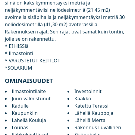
siinä on kaksikymmentäyksi metriä ja
neljäkymmentäviisi neliödesimetriä (21,45 m2)
avoimella sisäpihalla ja neljäkymmentäyksi metriä 30
neliödesimetrillä (41,30 m2) avoterassilla.
Rakennuksen rajat: Sen rajat ovat samat kuin tontin,
jolle se on rakennettu.
* EI HISSiä
* Ilmastointi
* VARUSTETUT KEITTIÖT
*SOLARIUM
OMINAISUUDET
Ilmastointilaite
Investoinnit
Juuri valmistunut
Kaakko
Kadulle
Katettu Terassi
Kaupunkiin
Lähellä Kauppoja
Lähellä Kouluja
Lähellä Merta
Lounas
Rakennus Luvallinen
Sähkökäyttöiset
Sisäpuhelin