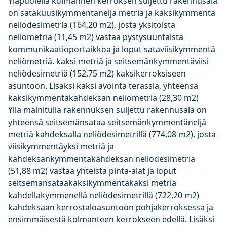
Yläpuolella kolmannen kerroksen suljettu rakennusala
on satakuusikymmentäneljä metriä ja kaksikymmentä
neliödesimetriä (164,20 m2), josta yksitoista
neliömetriä (11,45 m2) vastaa pystysuuntaista
kommunikaatioportaikkoa ja loput sataviisikymmentä
neliömetriä. kaksi metriä ja seitsemänkymmentäviisi
neliödesimetriä (152,75 m2) kaksikerroksiseen
asuntoon. Lisäksi kaksi avointa terassia, yhteensä
kaksikymmentäkahdeksan neliömetriä (28,30 m2)
Yllä mainitulla rakennuksen suljettu rakennusala on
yhteensä seitsemänsataa seitsemänkymmentäneljä
metriä kahdeksalla neliödesimetrillä (774,08 m2), josta
viisikymmentäyksi metriä ja
kahdeksankymmentäkahdeksan neliödesimetriä
(51,88 m2) vastaa yhteistä pinta-alat ja loput
seitsemänsataakaksikymmentäkaksi metriä
kahdellakymmenellä neliödesimetrillä (722,20 m2)
kahdeksaan kerrostaloasuntoon pohjakerroksessa ja
ensimmäisestä kolmanteen kerrokseen edellä. Lisäksi