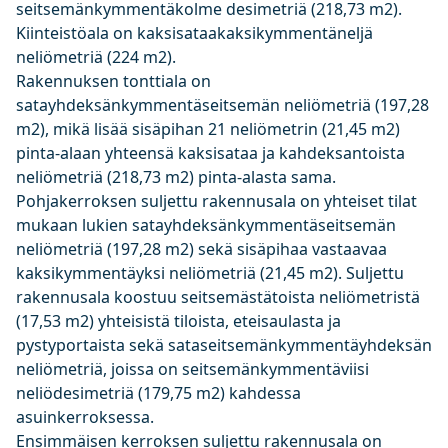
seitsemänkymmentäkolme desimetriä (218,73 m2).
Kiinteistöala on kaksisataakaksikymmentäneljä
neliömetriä (224 m2).
Rakennuksen tonttiala on
satayhdeksänkymmentäseitsemän neliömetriä (197,28
m2), mikä lisää sisäpihan 21 neliömetrin (21,45 m2)
pinta-alaan yhteensä kaksisataa ja kahdeksantoista
neliömetriä (218,73 m2) pinta-alasta sama.
Pohjakerroksen suljettu rakennusala on yhteiset tilat
mukaan lukien satayhdeksänkymmentäseitsemän
neliömetriä (197,28 m2) sekä sisäpihaa vastaavaa
kaksikymmentäyksi neliömetriä (21,45 m2). Suljettu
rakennusala koostuu seitsemästätoista neliömetristä
(17,53 m2) yhteisistä tiloista, eteisaulasta ja
pystyportaista sekä sataseitsemänkymmentäyhdeksän
neliömetriä, joissa on seitsemänkymmentäviisi
neliödesimetriä (179,75 m2) kahdessa
asuinkerroksessa.
Ensimmäisen kerroksen suljettu rakennusala on