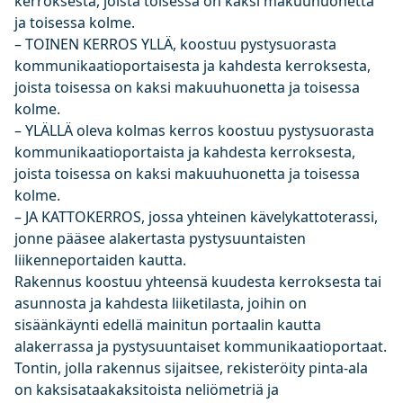
kerroksesta, joista toisessa on kaksi makuuhuonetta
ja toisessa kolme.
– TOINEN KERROS YLLÄ, koostuu pystysuorasta
kommunikaatioportaisesta ja kahdesta kerroksesta,
joista toisessa on kaksi makuuhuonetta ja toisessa
kolme.
– YLÄLLÄ oleva kolmas kerros koostuu pystysuorasta
kommunikaatioportaista ja kahdesta kerroksesta,
joista toisessa on kaksi makuuhuonetta ja toisessa
kolme.
– JA KATTOKERROS, jossa yhteinen kävelykattoterassi,
jonne pääsee alakertasta pystysuuntaisten
liikenneportaiden kautta.
Rakennus koostuu yhteensä kuudesta kerroksesta tai
asunnosta ja kahdesta liiketilasta, joihin on
sisäänkäynti edellä mainitun portaalin kautta
alakerrassa ja pystysuuntaiset kommunikaatioportaat.
Tontin, jolla rakennus sijaitsee, rekisteröity pinta-ala
on kaksisataakaksitoista neliömetriä ja