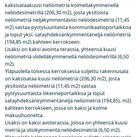
kaksisataakuusi neliömetriä kolmellakymmenellä
neliödesimetrillä (206,30 m2), josta yksitoista
neliömetriä neljäkymmentäviisi neliödesimetriä (11,45
m2) vastaa pystysuuntaista kommunikaatioportaikkoa
ja loput yksi. satayhdeksänkymmentäneljä neliömetriä
(194,85 m2) kahteen kerrokseen.
Lisäksi on kaksi avointa terassia, yhteensä kuusi
neliömetriä viidelläkymmenellä neliödesimetrillä (6,50
m2).
Yläpuolella toisessa kerroksessa suljettu rakennusala
on kaksisataa kuusi neliömetriä (206,30 m2), josta
yksitoista neliömetriä (11,45 m2) vastaa
pystysuuntaista liikenneportaikkoa ja loput
satayhdeksänkymmentäneljä neliömetriä (194,85). m2)
kahteen kerrokseen, jossa on kaksi ja kolme
makuuhuonetta.
Lisäksi on kaksi avoterassia, joissa on yhteensä kuusi
metriä ja viisikymmentä neliödesimetriä (6,50 m2).