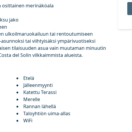
n osittainen merinäköala
iksu jako
een
inen ulkoilmaruokailuun tai rentoutumiseen
asunnoksi tai viihtyisäksi ympärivuotiseksi
naisen tilaisuuden asua vain muutaman minuutin
osta del Solin vilkkaimmista alueista.
Etelä
Jälleenmyynti
Katettu Terassi
Merelle
Rannan lähellä
Taloyhtiön uima-allas
WiFi