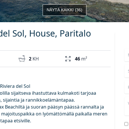
NÄYTÄ KAIKKI
(
36
)
del Sol, House, Paritalo
2
KH
46
m²
Riviera del Sol
olilla sijaitseva ihastuttava kulmakoti tarjoaa
 sijaintia ja rannikkoelämäntapaa.
 Beachiltä ja suoran pääsyn päässä rannalta ja
va majoituspaikka on lyömättömällä paikalla meren
apaa etsiville.