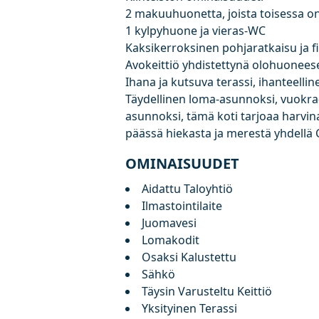
2 makuuhuonetta, joista toisessa o
1 kylpyhuone ja vieras-WC
Kaksikerroksinen pohjaratkaisu ja f
Avokeittiö yhdistettynä olohuonees
Ihana ja kutsuva terassi, ihanteell
Täydellinen loma-asunnoksi, vuokra-
asunnoksi, tämä koti tarjoaa harvi
päässä hiekasta ja merestä yhdellä C
OMINAISUUDET
Aidattu Taloyhtiö
Ilmastointilaite
Juomavesi
Lomakodit
Osaksi Kalustettu
Sähkö
Täysin Varusteltu Keittiö
Yksityinen Terassi