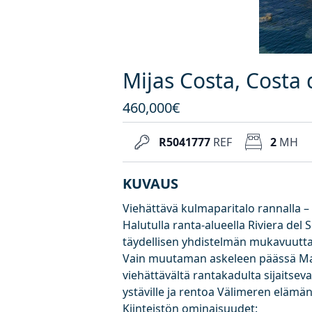
Mijas Costa, Costa 
460,000€
R5041777
REF
2
MH
KUVAUS
Viehättävä kulmaparitalo rannalla – 
Halutulla ranta-alueella Riviera del S
täydellisen yhdistelmän mukavuutta,
Vain muutaman askeleen päässä Max
viehättävältä rantakadulta sijaitse
ystäville ja rentoa Välimeren elämänt
Kiinteistön ominaisuudet: