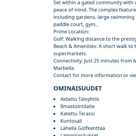
Set within a gated community with vi
peace of mind. The complex feature
including gardens, large swimming p
paddle court, gym,.
Prime Location:
Golf: Walking distance to the presti
Beach & ‌Amenities: ‌A ‌short ‌walk ‌to
‌supermarkets.
Connectivity: Just 25 ‌minutes ‌from ‌
‌Marbella.
Contact ‌for ‌more ‌information ‌or ‌v
OMINAISUUDET
Aidattu Taloyhtiö
Ilmastointilaite
Katettu Terassi
Kuntosali
Lähellä Golfkenttää
Lämpölasitukset