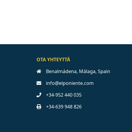
OTA YHTEYTTÄ
Benalmádena, Málaga, Spain
info@elponiente.com
+34-952 440 035
+34-639 948 826