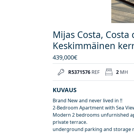
Mijas Costa, Costa 
Keskimmäinen kerr
439,000€
R5371576
REF
2
MH
KUVAUS
Brand New and never lived in !!
2-Bedroom Apartment with Sea Vie
Modern 2 bedrooms unfurnished apar
private terrace.
underground parking and storage ro