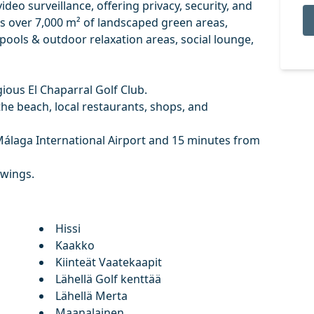
deo surveillance, offering privacy, security, and
s over 7,000 m² of landscaped green areas,
ools & outdoor relaxation areas, social lounge,
gious El Chaparral Golf Club.
 the beach, local restaurants, ‌shops, ‌and
Málaga ‌International Airport ‌and ‌15 minutes ‌from
iewings.
Hissi
Kaakko
Kiinteät Vaatekaapit
Lähellä Golf kenttää
Lähellä Merta
Maanalainen