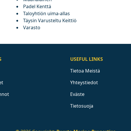
Padel Kenttä
Taloyhtiön uima-allas
Täysin Varusteltu Keittiö
Varasto
S
USEFUL LINKS
Tietoa Meistä
et
Yhteystiedot
nnot
Eväste
Tietosuoja