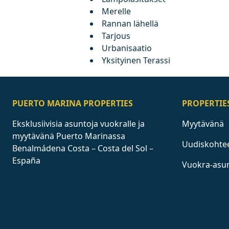
Merelle
Rannan lähellä
Tarjous
Urbanisaatio
Yksityinen Terassi
PUERTO MARINA PROPERTIES
PROPERTIE
Eksklusiivisia asuntoja vuokralle ja
Myytävänä
myytävänä Puerto Marinassa
Uudiskohte
Benalmádena Costa – Costa del Sol –
España
Vuokra-asu