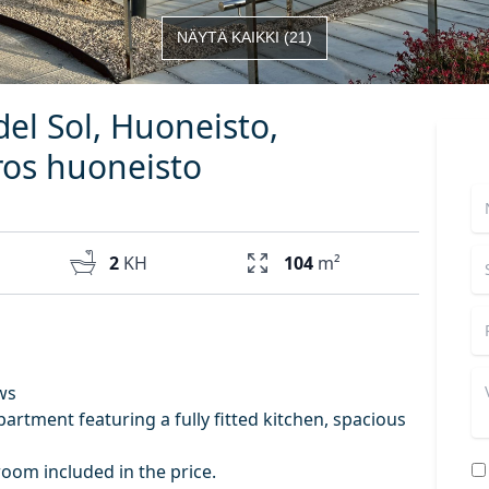
NÄYTÄ KAIKKI
(
21
)
del Sol, Huoneisto,
os huoneisto
2
KH
104
m²
ws
tment featuring a fully fitted kitchen, spacious
om included in the price.