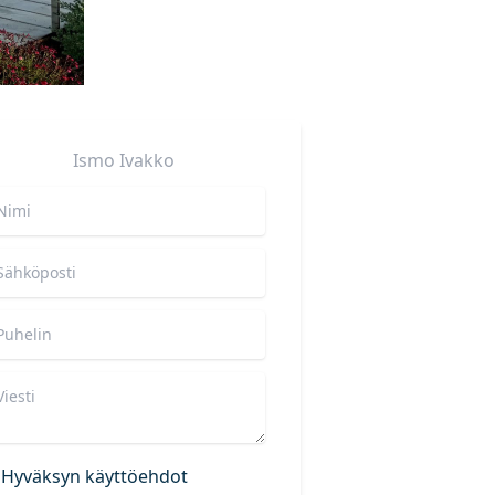
Ismo
Ivakko
Hyväksyn käyttöehdot