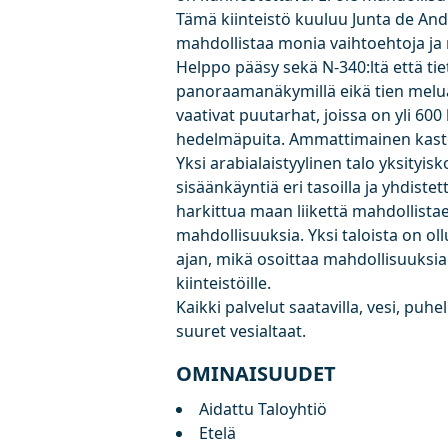
Tämä kiinteistö kuuluu Junta de And
mahdollistaa monia vaihtoehtoja ja 
Helppo pääsy sekä N-340:ltä että tiet
panoraamanäkymillä eikä tien melua.
vaativat puutarhat, joissa on yli 600
hedelmäpuita. Ammattimainen kaste
Yksi arabialaistyylinen talo yksityisk
sisäänkäyntiä eri tasoilla ja yhdistet
harkittua maan liikettä mahdollista
mahdollisuuksia. Yksi taloista on oll
ajan, mikä osoittaa mahdollisuuksia 
kiinteistöille.
Kaikki palvelut saatavilla, vesi, puhel
suuret vesialtaat.
OMINAISUUDET
Aidattu Taloyhtiö
Etelä