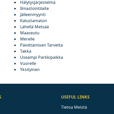
Hälytysjärjestelmä
Ilmastointilaite
Jälleenmyynti
Kalustamaton
Lähellä Metsää
Maaseutu
Merelle
Päivittämisen Tarvetta
Takka
Useampi Parkkipaikka
Vuorelle
Yksityinen
S
USEFUL LINKS
Tietoa Meistä