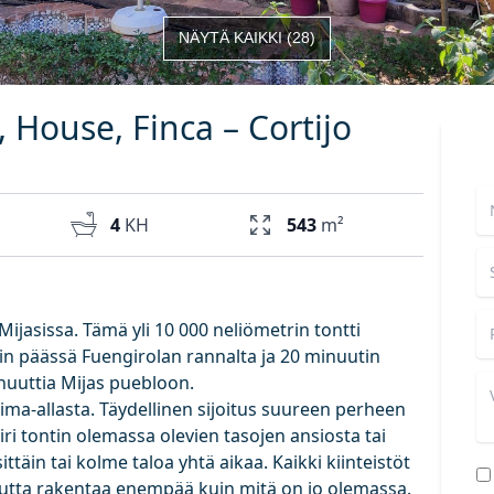
NÄYTÄ KAIKKI
(
28
)
, House, Finca – Cortijo
4
KH
543
m²
ijasissa. Tämä yli 10 000 neliömetrin tontti
in päässä Fuengirolan rannalta ja 20 minuutin
nuuttia Mijas puebloon.
 uima-allasta. Täydellinen sijoitus suureen perheen
-leiri tontin olemassa olevien tasojen ansiosta tai
ttäin tai kolme taloa yhtä aikaa. Kaikki kiinteistöt
uutta rakentaa enempää kuin mitä on jo olemassa.