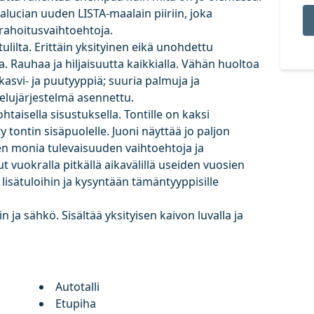
alucian uuden LISTA-maalain piiriin, joka
rahoitusvaihtoehtoja.
ulilta. Erittäin yksityinen eikä unohdettu
 Rauhaa ja hiljaisuutta kaikkialla. Vähän huoltoa
 kasvi- ja puutyyppiä; suuria palmuja ja
lujärjestelmä asennettu.
ohtaisella sisustuksella. Tontille on kaksi
ty tontin sisäpuolelle. Juoni näyttää jo paljon
en monia tulevaisuuden vaihtoehtoja ja
ut vuokralla pitkällä aikavälillä useiden vuosien
lisätuloihin ja kysyntään tämäntyyppisille
in ja sähkö. Sisältää yksityisen kaivon luvalla ja
Autotalli
Etupiha