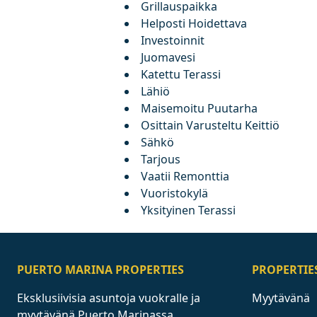
Grillauspaikka
Helposti Hoidettava
Investoinnit
Juomavesi
Katettu Terassi
Lähiö
Maisemoitu Puutarha
Osittain Varusteltu Keittiö
Sähkö
Tarjous
Vaatii Remonttia
Vuoristokylä
Yksityinen Terassi
PUERTO MARINA PROPERTIES
PROPERTIE
Eksklusiivisia asuntoja vuokralle ja
Myytävänä
myytävänä Puerto Marinassa