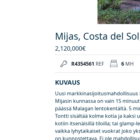
Mijas, Costa del Sol
2,120,000€
R4354561
REF
6
MH
KUVAUS
Uusi markkinasijoitusmahdollisuus M
Mijasin kunnassa on vain 15 minuut
päässä Malagan lentokentältä. 5 mi
Tontti sisältää kolme kotia ja kaksi
kotiin itsenäisillä tiloilla; tai glamp
vaikka lyhytaikaiset vuokrat joko yksi
on kunnostettava. Ei ole mahdollis