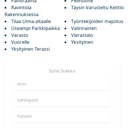
Panoraama
Pelihuone
Ravintola
Täysin Varusteltu Keittiö
Rakennuksessa
Tilaa Uima-altaalle
Työntekijöiden majoitus
Useampi Parkkipaikka
Valinnainen
Varasto
Vierastalo
Vuorelle
Yksityinen
Yksityinen Terassi
Ismo
Ivakko