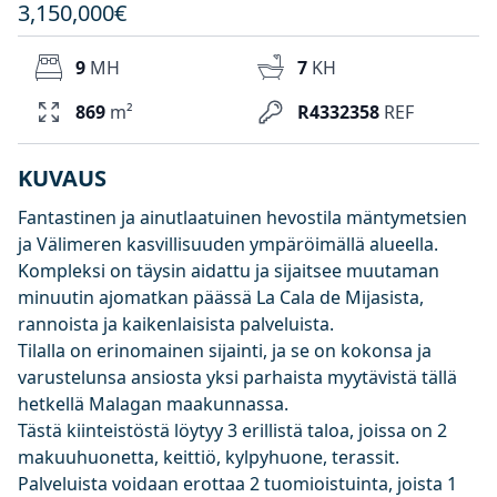
3,150,000€
9
MH
7
KH
869
m²
R4332358
REF
KUVAUS
Fantastinen ja ainutlaatuinen hevostila mäntymetsien
ja Välimeren kasvillisuuden ympäröimällä alueella.
Kompleksi on täysin aidattu ja sijaitsee muutaman
minuutin ajomatkan päässä La Cala de Mijasista,
rannoista ja kaikenlaisista palveluista.
Tilalla on erinomainen sijainti, ja se on kokonsa ja
varustelunsa ansiosta yksi parhaista myytävistä tällä
hetkellä Malagan maakunnassa.
Tästä kiinteistöstä löytyy 3 erillistä taloa, joissa on 2
makuuhuonetta, keittiö, kylpyhuone, terassit.
Palveluista voidaan erottaa 2 tuomioistuinta, joista 1