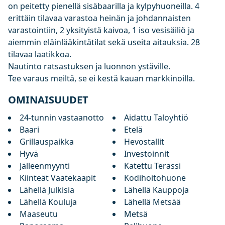
on peitetty pienellä sisäbaarilla ja kylpyhuoneilla. 4
erittäin tilavaa varastoa heinän ja johdannaisten
varastointiin, 2 yksityistä kaivoa, 1 iso vesisäiliö ja
aiemmin eläinlääkintätilat sekä useita aitauksia. 28
tilavaa laatikkoa.
Nautinto ratsastuksen ja luonnon ystäville.
Tee varaus meiltä, se ei kestä kauan markkinoilla.
OMINAISUUDET
24-tunnin vastaanotto
Aidattu Taloyhtiö
Baari
Etelä
Grillauspaikka
Hevostallit
Hyvä
Investoinnit
Jälleenmyynti
Katettu Terassi
Kiinteät Vaatekaapit
Kodihoitohuone
Lähellä Julkisia
Lähellä Kauppoja
Lähellä Kouluja
Lähellä Metsää
Maaseutu
Metsä