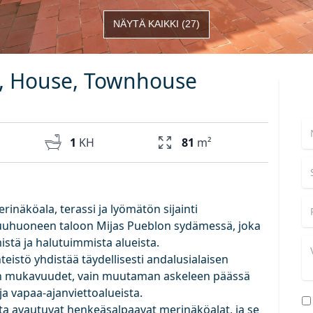
NÄYTÄ KAIKKI
(
27
)
ol, House, Townhouse
1
KH
81
m²
rinäköala, terassi ja lyömätön sijainti
uhuoneen taloon Mijas Pueblon sydämessä, joka
istä ja halutuimmista alueista.
teistö yhdistää täydellisesti andalusialaisen
an mukavuudet, vain muutaman askeleen päässä
 ja vapaa-ajanviettoalueista.
olta avautuvat henkeäsalpaavat merinäköalat, ja se