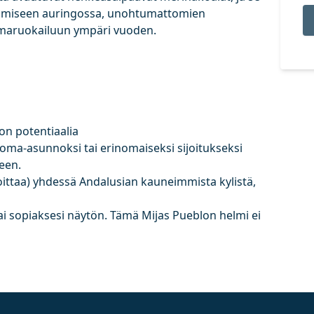
ttimiseen auringossa, unohtumattomien
ilmaruokailuun ympäri vuoden.
on potentiaalia
loma-asunnoksi tai erinomaiseksi sijoitukseksi
seen.
ijoittaa) yhdessä Andalusian kauneimmista kylistä,
tai sopiaksesi näytön. Tämä Mijas Pueblon helmi ei