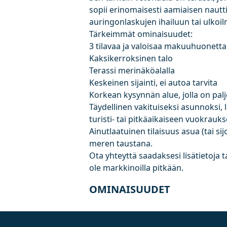
sopii erinomaisesti aamiaisen nau
auringonlaskujen ihailuun tai ulko
Tärkeimmät ominaisuudet:
3 tilavaa ja valoisaa makuuhuonetta
Kaksikerroksinen talo
Terassi merinäköalalla
Keskeinen sijainti, ei autoa tarvita
Korkean kysynnän alue, jolla on palj
Täydellinen vakituiseksi asunnoksi, 
turisti- tai pitkäaikaiseen vuokrauk
Ainutlaatuinen tilaisuus asua (tai s
meren taustana.
Ota yhteyttä saadaksesi lisätietoja 
ole markkinoilla pitkään.
OMINAISUUDET