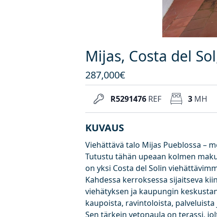
Mijas, Costa del S
287,000€
R5291476
REF
3
MH
KUVAUS
Viehättävä talo Mijas Pueblossa – me
Tutustu tähän upeaan kolmen maku
on yksi Costa del Solin viehättävimm
Kahdessa kerroksessa sijaitseva kiin
viehätyksen ja kaupungin keskust
kaupoista, ravintoloista, palveluista
Sen tärkein vetonaula on terassi, j