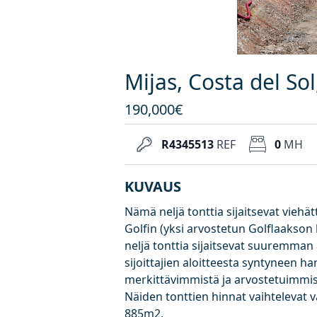
Mijas, Costa del Sol
190,000€
R4345513
REF
0
MH
KUVAUS
Nämä neljä tonttia sijaitsevat viehä
Golfin (yksi arvostetun Golflaakson
neljä tonttia sijaitsevat suuremman 
sijoittajien aloitteesta syntyneen h
merkittävimmistä ja arvostetuimmista
Näiden tonttien hinnat vaihtelevat v
885m2.