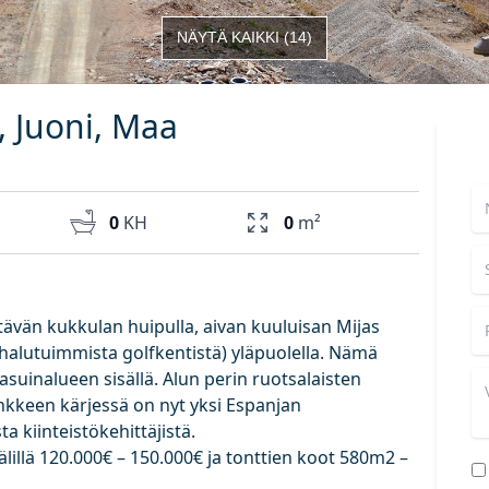
NÄYTÄ KAIKKI
(
14
)
, Juoni, Maa
0
KH
0
m²
ttävän kukkulan huipulla, aivan kuuluisan Mijas
 halutuimmista golfkentistä) yläpuolella. Nämä
asuinalueen sisällä. Alun perin ruotsalaisten
ankkeen kärjessä on nyt yksi Espanjan
 kiinteistökehittäjistä.
älillä 120.000€ – 150.000€ ja tonttien koot 580m2 –