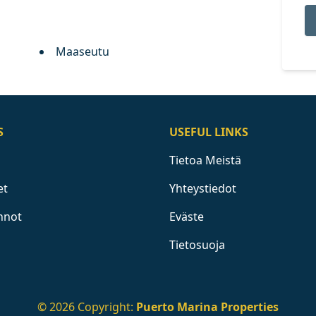
Maaseutu
S
USEFUL LINKS
Tietoa Meistä
et
Yhteystiedot
nnot
Eväste
Tietosuoja
© 2026 Copyright:
Puerto Marina Properties