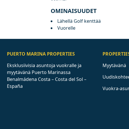
OMINAISUUDET
Lähellä Golf kenttää
Vuorelle
PUERTO MARINA PROPERTIES
PROPERTIE
Eksklusiivisia asuntoja vuokralle ja
Myytävänä
myytävänä Puerto Marinassa
Uudiskohte
Benalmádena Costa – Costa del Sol –
España
Vuokra-asu