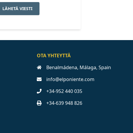
LÄHETÄ VIESTI
OTA YHTEYTTÄ
Benalmádena, Málaga, Spain
info@elponiente.com
+34-952 440 035
+34-639 948 826