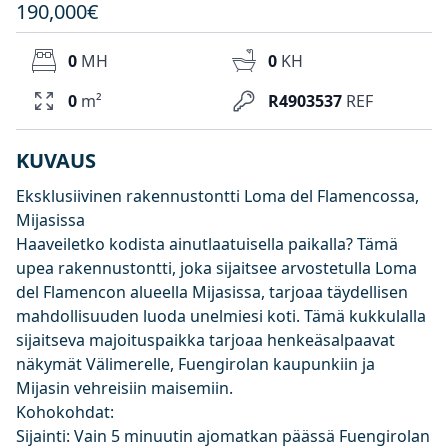
190,000€
0
MH
0
KH
0
m²
R4903537
REF
KUVAUS
Eksklusiivinen rakennustontti Loma del Flamencossa,
Mijasissa
Haaveiletko kodista ainutlaatuisella paikalla? Tämä
upea rakennustontti, joka sijaitsee arvostetulla Loma
del Flamencon alueella Mijasissa, tarjoaa täydellisen
mahdollisuuden luoda unelmiesi koti. Tämä kukkulalla
sijaitseva majoituspaikka tarjoaa henkeäsalpaavat
näkymät Välimerelle, Fuengirolan kaupunkiin ja
Mijasin vehreisiin maisemiin.
Kohokohdat:
Sijainti: Vain 5 minuutin ajomatkan päässä Fuengirolan