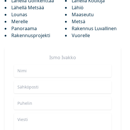
Lähellä Golfkenttää
Lähellä Kouluja
Lähellä Metsää
Lähiö
Lounas
Maaseutu
Merelle
Metsä
Panoraama
Rakennus Luvallinen
Rakennusprojekti
Vuorelle
Ismo
Ivakko