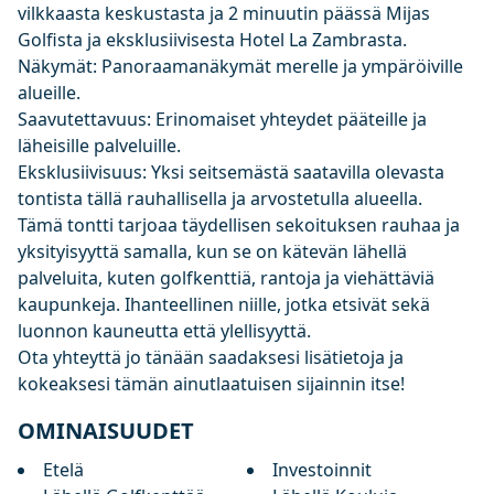
vilkkaasta keskustasta ja 2 minuutin päässä Mijas
Golfista ja eksklusiivisesta Hotel La Zambrasta.
Näkymät: Panoraamanäkymät merelle ja ympäröiville
alueille.
Saavutettavuus: Erinomaiset yhteydet pääteille ja
läheisille palveluille.
Eksklusiivisuus: Yksi seitsemästä saatavilla olevasta
tontista tällä rauhallisella ja arvostetulla alueella.
Tämä tontti tarjoaa täydellisen sekoituksen rauhaa ja
yksityisyyttä samalla, kun se on kätevän lähellä
palveluita, kuten golfkenttiä, rantoja ja viehättäviä
kaupunkeja. Ihanteellinen niille, jotka etsivät sekä
luonnon kauneutta että ylellisyyttä.
Ota yhteyttä jo tänään saadaksesi lisätietoja ja
kokeaksesi tämän ainutlaatuisen sijainnin itse!
OMINAISUUDET
Etelä
Investoinnit