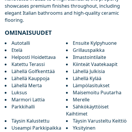
showcases premium finishes throughout, including
elegant Italian bathrooms and high-quality ceramic
flooring.
OMINAISUUDET
Autotalli
Ensuite Kylpyhuone
Etelä
Grillauspaikka
Helposti Hoidettava
Ilmastointilaite
Katettu Terassi
Kiinteät Vaatekaapit
Lähellä Golfkenttää
Lähellä Julkisia
Lähellä Kauppoja
Lähellä Kylää
Lähellä Merta
Lämpölasitukset
Luksus
Maisemoitu Puutarha
Marmori Lattia
Merelle
Parkkihalli
Sähkökäyttöiset
Kaihtimet
Täysin Kalustettu
Täysin Varusteltu Keittiö
Useampi Parkkipaikka
Yksityinen