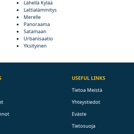
Lähellä Kylää
Lattialämmitys
Merelle
Panoraama
Satamaan
Urbanisaatio
Yksityinen
S
USEFUL LINKS
Tietoa Meistä
et
Yhteystiedot
nnot
Eväste
Tietosuoja