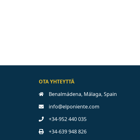
OTA YHTEYTTÄ
Benalmádena, Málaga, Spain
info@elponiente.com
+34-952 440 035
+34-639 948 826