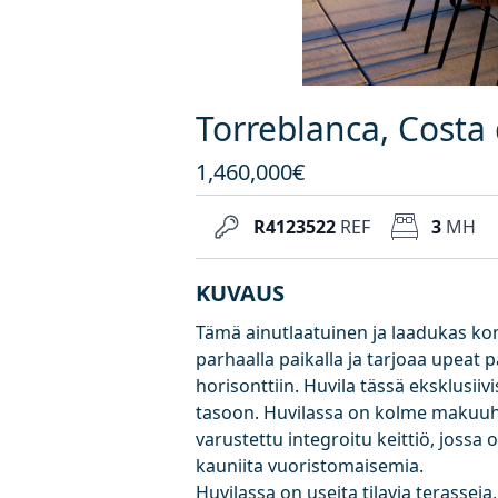
Torreblanca, Costa 
1,460,000€
R4123522
REF
3
MH
KUVAUS
Tämä ainutlaatuinen ja laadukas kon
parhaalla paikalla ja tarjoaa upea
horisonttiin. Huvila tässä eksklusi
tasoon. Huvilassa on kolme makuuhu
varustettu integroitu keittiö, jossa 
kauniita vuoristomaisemia.
Huvilassa on useita tilavia terasseja,