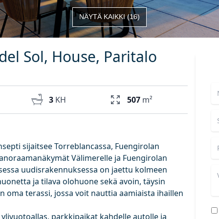
NÄYTÄ KAIKKI
(
16
)
del Sol, House, Paritalo
3
KH
507
m²
septi sijaitsee Torreblancassa, Fuengirolan
t panoraamanäkymät Välimerelle ja Fuengirolan
ivisessa uudisrakennuksessa on jaettu kolmeen
onetta ja tilava olohuone sekä avoin, täysin
on oma terassi, jossa voit nauttia aamiaista ihaillen
 ylivuotoallas, parkkipaikat kahdelle autolle ja