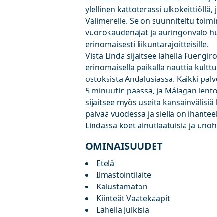
ylellinen kattoterassi ulkokeittiöll
Välimerelle. Se on suunniteltu toimi
vuorokaudenajat ja auringonvalo huo
erinomaisesti liikuntarajoitteisille.
Vista Linda sijaitsee lähellä Fuengi
erinomaisella paikalla nauttia kultt
ostoksista Andalusiassa. Kaikki pal
5 minuutin päässä, ja Málagan lento
sijaitsee myös useita kansainvälisiä 
päivää vuodessa ja siellä on ihantee
Lindassa koet ainutlaatuisia ja uno
OMINAISUUDET
Etelä
Ilmastointilaite
Kalustamaton
Kiinteät Vaatekaapit
Lähellä Julkisia