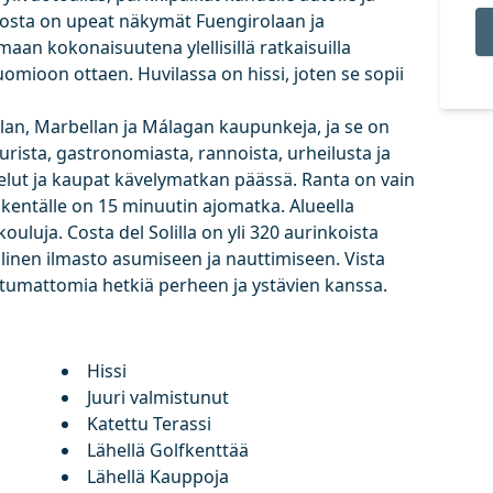
ä, josta on upeat näkymät Fuengirolaan ja
maan kokonaisuutena ylellisillä ratkaisuilla
mioon ottaen. Huvilassa on hissi, joten se sopii
rolan, Marbellan ja Málagan kaupunkeja, ja se on
uurista, gastronomiasta, rannoista, urheilusta ja
velut ja kaupat kävelymatkan päässä. Ranta on vain
kentälle on 15 minuutin ajomatka. Alueella
kouluja. Costa del Solilla on yli 320 aurinkoista
llinen ilmasto asumiseen ja nauttimiseen. Vista
htumattomia hetkiä perheen ja ystävien kanssa.
Hissi
Juuri valmistunut
Katettu Terassi
Lähellä Golfkenttää
Lähellä Kauppoja