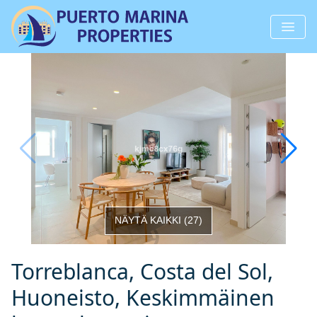
NÄYTÄ KAIKKI
(
27
)
Torreblanca, Costa del Sol,
Huoneisto, Keskimmäinen