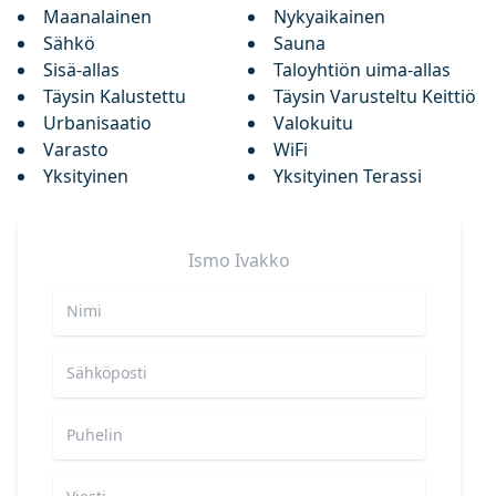
Maanalainen
Nykyaikainen
Sähkö
Sauna
Sisä-allas
Taloyhtiön uima-allas
Täysin Kalustettu
Täysin Varusteltu Keittiö
Urbanisaatio
Valokuitu
Varasto
WiFi
Yksityinen
Yksityinen Terassi
Ismo
Ivakko