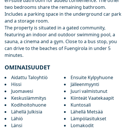
en-suite bathroom for added convenience. The other
two bedrooms share the remaining bathroom.
Includes a parking space in the underground car park
and a storage room.
The property is situated in a gated community,
featuring an indoor and outdoor swimming pool, a
sauna, a cinema and a gym. Close to a bus stop, you
can drive to the beaches of Fuengirola in under 5
minutes.
OMINAISUUDET
Aidattu Taloyhtiö
Ensuite Kylpyhuone
Hissi
Jälleenmyynti
Juomavesi
Juuri valmistunut
Keskuslämmitys
Kiinteät Vaatekaapit
Kodihoitohuone
Kuntosali
Lähellä Julkisia
Lähellä Metsää
Lähiö
Lämpölasitukset
Länsi
Lomakodit