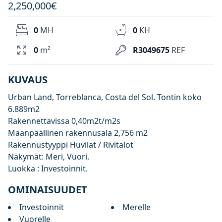
2,250,000€
0
MH
0
KH
0
m²
R3049675
REF
KUVAUS
Urban Land, Torreblanca, Costa del Sol. Tontin koko
6.889m2
Rakennettavissa 0,40m2t/m2s
Maanpäällinen rakennusala 2,756 m2
Rakennustyyppi Huvilat / Rivitalot
Näkymät: Meri, Vuori.
Luokka : Investoinnit.
OMINAISUUDET
Investoinnit
Merelle
Vuorelle