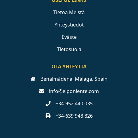
USEFUL LINKS
Tietoa Meistä
Yhteystiedot
Eväste
Tietosuoja
OTA YHTEYTTÄ
Benalmádena, Málaga, Spain
info@elponiente.com
+34-952 440 035
+34-639 948 826