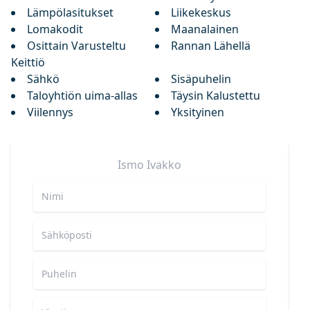
Lämpölasitukset
Liikekeskus
Lomakodit
Maanalainen
Osittain Varusteltu
Rannan Lähellä
Keittiö
Sähkö
Sisäpuhelin
Taloyhtiön uima-allas
Täysin Kalustettu
Viilennys
Yksityinen
Ismo
Ivakko