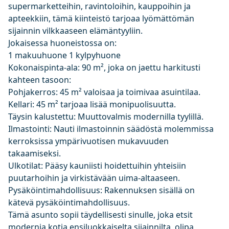
supermarketteihin, ravintoloihin, kauppoihin ja
apteekkiin, tämä kiinteistö tarjoaa lyömättömän
sijainnin vilkkaaseen elämäntyyliin.
Jokaisessa huoneistossa on:
1 makuuhuone 1 kylpyhuone
Kokonaispinta-ala: 90 m², joka on jaettu harkitusti
kahteen tasoon:
Pohjakerros: 45 m² valoisaa ja toimivaa asuintilaa.
Kellari: 45 m² tarjoaa lisää monipuolisuutta.
Täysin kalustettu: Muuttovalmis modernilla tyylillä.
Ilmastointi: Nauti ilmastoinnin säädöstä molemmissa
kerroksissa ympärivuotisen mukavuuden
takaamiseksi.
Ulkotilat: Pääsy kauniisti hoidettuihin yhteisiin
puutarhoihin ja virkistävään uima-altaaseen.
Pysäköintimahdollisuus: Rakennuksen sisällä on
kätevä pysäköintimahdollisuus.
Tämä asunto sopii täydellisesti sinulle, joka etsit
modernia kotia ensiluokkaiselta sijainnilta, olipa