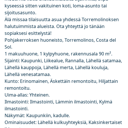
kyseessä sitten vakituinen koti, loma-asunto tai
sijoitusasunto.
Älä missaa tilaisuutta asua yhdessä Torremolinoksen
halutuimmista alueista. Ota yhteyttä jo tänään
sopiaksesi esittelystä!
Pohjakerroksen huoneisto, Torremolinos, Costa del
Sol.
1 makuuhuone, 1 kylpyhuone, rakennusala 90 m².
Sijainti: Kaupunki, Liikealue, Rannalla, Lähellä satamaa,
Lähellä kauppoja, Lähellä merta, Lähellä kouluja,
Lähellä venesatamaa.
Kunto: Erinomainen, Äskettäin remontoitu, Hiljattain
remontoitu.
Uima-allas: Yhteinen.
Ilmastointi: Ilmastointi, Lämmin ilmastointi, Kylmä
ilmastointi.
Näkymät: Kaupunkiin, kadulle.
Ominaisuudet: Lähellä kulkuyhteyksiä, Kaksinkertaiset