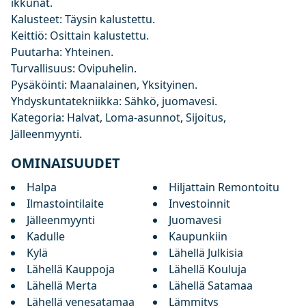
ikkunat.
Kalusteet: Täysin kalustettu.
Keittiö: Osittain kalustettu.
Puutarha: Yhteinen.
Turvallisuus: Ovipuhelin.
Pysäköinti: Maanalainen, Yksityinen.
Yhdyskuntatekniikka: Sähkö, juomavesi.
Kategoria: Halvat, Loma-asunnot, Sijoitus,
Jälleenmyynti.
OMINAISUUDET
Halpa
Hiljattain Remontoitu
Ilmastointilaite
Investoinnit
Jälleenmyynti
Juomavesi
Kadulle
Kaupunkiin
Kylä
Lähellä Julkisia
Lähellä Kauppoja
Lähellä Kouluja
Lähellä Merta
Lähellä Satamaa
Lähellä venesatamaa
Lämmitys