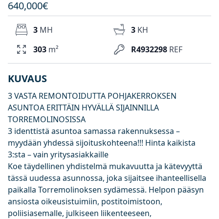
640,000€
3
MH
3
KH
303
m²
R4932298
REF
KUVAUS
3 VASTA REMONTOIDUTTA POHJAKERROKSEN
ASUNTOA ERITTÄIN HYVÄLLÄ SIJAINNILLA
TORREMOLINOSISSA
3 identtistä asuntoa samassa rakennuksessa –
myydään yhdessä sijoituskohteena!!! Hinta kaikista
3:sta – vain yritysasiakkaille
Koe täydellinen yhdistelmä mukavuutta ja kätevyyttä
tässä uudessa asunnossa, joka sijaitsee ihanteellisella
paikalla Torremolinoksen sydämessä. Helpon pääsyn
ansiosta oikeusistuimiin, postitoimistoon,
poliisiasemalle, julkiseen liikenteeseen,