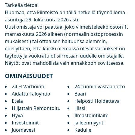
Tärkeää tietoa
Huomaa, että kiinteistö on tällä hetkellä täynnä loma-
asuntoja 29. lokakuuta 2026 asti.
Uusi omistaja voi päättää, joko viimeisteleekö oston 1.
marraskuuta 2026 alkaen (normaalin ostoprosessin
mukaisesti) tai ottaa sen haltuunsa aiemmin,
edellyttäen, että kaikki olemassa olevat varaukset on
täytetty ja vuokratulot siirretään uudelle omistajalle.
Näytöt ovat mahdollisia vain ennakkoon sovittaessa.
OMINAISUUDET
24 H Vartiointi
24-tunnin vastaanotto
Aidattu Taloyhtiö
Baari
Etelä
Helposti Hoidettava
Hiljattain Remontoitu
Hissi
Hyvä
Ilmastointilaite
Investoinnit
Jälleenmyynti
Juomavesi
Kadulle