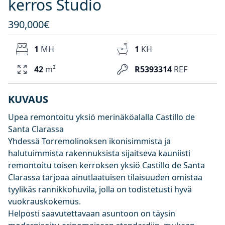
kerros Studio
390,000€
1
MH
1
KH
42
m²
R5393314
REF
KUVAUS
Upea remontoitu yksiö merinäköalalla Castillo de
Santa Clarassa
Yhdessä Torremolinoksen ikonisimmista ja
halutuimmista rakennuksista sijaitseva kauniisti
remontoitu toisen kerroksen yksiö Castillo de Santa
Clarassa tarjoaa ainutlaatuisen tilaisuuden omistaa
tyylikäs rannikkohuvila, jolla on todistetusti hyvä
vuokrauskokemus.
Helposti saavutettavaan asuntoon on täysin