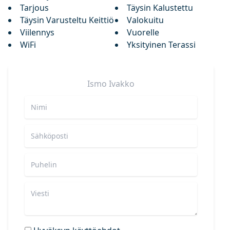
Tarjous
Täysin Kalustettu
Täysin Varusteltu Keittiö
Valokuitu
Viilennys
Vuorelle
WiFi
Yksityinen Terassi
Ismo
Ivakko