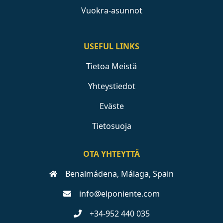
Vuokra-asunnot
USEFUL LINKS
Tietoa Meistä
Yhteystiedot
Eväste
Tietosuoja
OTA YHTEYTTÄ
Benalmádena, Málaga, Spain
info@elponiente.com
+34-952 440 035