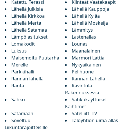
Katettu Terassi
Kiinteät Vaatekaapit
Lähellä Julkisia
Lähellä Kauppoja
Lähellä Kirkkoa
Lähellä Kylää
Lähellä Merta
Lähellä Moskeija
Lähellä Satamaa
Lämmitys
Lämpölasitukset
Lastenallas
Lomakodit
Lounas
Luksus
Maanalainen
Maisemoitu Puutarha
Marmori Lattia
Merelle
Nykyaikainen
Parkkihalli
Pelihuone
Rannan lähellä
Rannan Lähellä
Ranta
Ravintola
Rakennuksessa
Sähkö
Sähkökäyttöiset
Kaihtimet
Satamaan
Satelliitti TV
Soveltuu
Taloyhtiön uima-allas
Liikuntarajoitteisille