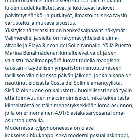
modernisoitu erinomaiseen standardiin, mukaan
lukien uudet kallistettavat ja lukittavat lasiovet,
päivitetyt sähkö- ja putkityöt, ilmastointi sekä täysin
varusteltu ja mukava sisustus.
Yksityiseltä terassilta on henkeäsalpaavat näkymät
Välimerelle, ja sieltä on näkymät yhteiselle uima-
altaalle ja Playa Rincón del Solin rannalle. Yöllä Puerto
Marina Benalmádenan kimaltelevat valot ja sen
valaistu maailmanpyörä luovat todella maagisen
taustan – täydellisen ympäristön rentoutumiseen
lasillisen viinin kanssa päivän jälkeen, jonka aikana on
nauttinut eloisasta Costa del Solin elämäntyylistä.
Sisällä olohuone on kalustettu huolellisesti sekä tyylin
että toimivuuden maksimoimiseksi, mikä tekee tästä
kiinteistöstä erittäin menestyksekkään loma-asunnon,
jolla on erinomainen 4,91/5 asiakasarvosana loma-
asuntoalustoilla.
Modernissa kylpyhuoneessa on tilava
kaksoissuihkukaappi sekä moderni pesuallaskaappi,