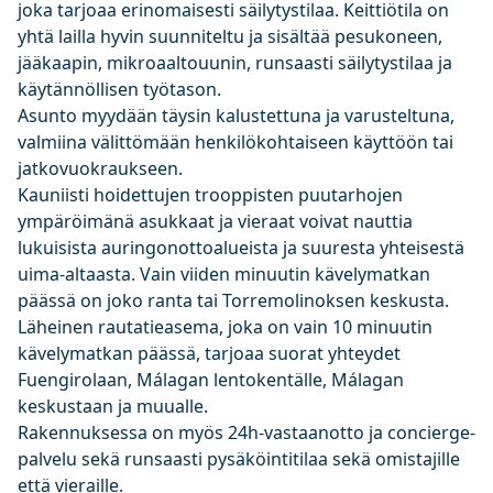
joka tarjoaa erinomaisesti säilytystilaa. Keittiötila on
yhtä lailla hyvin suunniteltu ja sisältää pesukoneen,
jääkaapin, mikroaaltouunin, runsaasti säilytystilaa ja
käytännöllisen työtason.
Asunto myydään täysin kalustettuna ja varusteltuna,
valmiina välittömään henkilökohtaiseen käyttöön tai
jatkovuokraukseen.
Kauniisti hoidettujen trooppisten puutarhojen
ympäröimänä asukkaat ja vieraat voivat nauttia
lukuisista auringonottoalueista ja suuresta yhteisestä
uima-altaasta. Vain viiden minuutin kävelymatkan
päässä on joko ranta tai Torremolinoksen keskusta.
Läheinen rautatieasema, joka on vain 10 minuutin
kävelymatkan päässä, tarjoaa suorat yhteydet
Fuengirolaan, Málagan lentokentälle, Málagan
keskustaan ​​ja muualle.
Rakennuksessa on myös 24h-vastaanotto ja concierge-
palvelu sekä runsaasti pysäköintitilaa sekä omistajille
että vieraille.