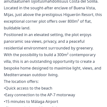
‌ainutlaatuinen ‌sijoitusmahdollisuus ‌Costa ‌del ‌Solilla.
Located in the sought-after enclave of Buena Vista,
Mijas, just above the prestigious Higuerón Resort, this
exceptional corner plot offers over 800m² of flat,
buildable land.
Positioned in an elevated setting, the plot enjoys
panoramic sea views, privacy, and a peaceful
residential environment surrounded by greenery.
With the possibility to build a 300m² contemporary
villa, this is an outstanding opportunity to create a
bespoke home designed to maximise light, views, and
Mediterranean outdoor living.
The location offers:
•Quick access to the beach
•Easy connection to the AP-7 ‌motorway
•15 ‌minutes ‌to ‌Málaga ‌Airport