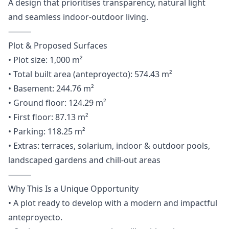
A design that prioritises transparency, natural light
and seamless indoor-outdoor living.
⸻
Plot & Proposed Surfaces
• Plot size: 1,000 m²
• Total built area (anteproyecto): 574.43 m²
• Basement: 244.76 m²
• Ground floor: 124.29 m²
• First floor: 87.13 m²
• Parking: 118.25 m²
• Extras: terraces, solarium, indoor & outdoor pools,
landscaped gardens and chill-out areas
⸻
Why This Is a Unique Opportunity
• A plot ready to develop with a modern and impactful
anteproyecto.