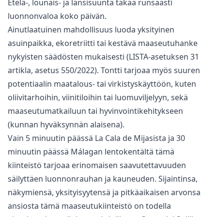
Etelä-, lounais- ja länsisuunta takaa runsaasti
luonnonvaloa koko päivän.
Ainutlaatuinen mahdollisuus luoda yksityinen
asuinpaikka, ekoretriitti tai kestävä maaseutuhanke
nykyisten säädösten mukaisesti (LISTA-asetuksen 31
artikla, asetus 550/2022). Tontti tarjoaa myös suuren
potentiaalin maatalous- tai virkistyskäyttöön, kuten
oliivitarhoihin, viinitiloihin tai luomuviljelyyn, sekä
maaseutumatkailuun tai hyvinvointikehitykseen
(kunnan hyväksynnän alaisena).
Vain 5 minuutin päässä La Cala de Mijasista ja 30
‌minuutin ‌päässä ‌Málagan ‌lentokentältä ‌tämä
kiinteistö tarjoaa erinomaisen saavutettavuuden
‌säilyttäen ‌luonnonrauhan ‌ja kauneuden. Sijaintinsa,
‌näkymiensä, ‌yksityisyytensä ‌ja ‌pitkäaikaisen arvonsa
‌ansiosta tämä maaseutukiinteistö ‌on ‌todella