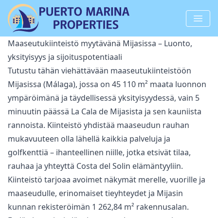
Maaseutukiinteistö myytävänä Mijasissa – Luonto,
yksityisyys ja sijoituspotentiaali
Tutustu tähän viehättävään maaseutukiinteistöön
Mijasissa (Málaga), jossa on 45 110 m² maata luonnon
ympäröimänä ja täydellisessä yksityisyydessä, vain 5
minuutin päässä La Cala de Mijasista ja sen kauniista
rannoista. Kiinteistö yhdistää maaseudun rauhan
mukavuuteen olla lähellä kaikkia palveluja ja
golfkenttiä – ihanteellinen niille, jotka etsivät tilaa,
rauhaa ja yhteyttä Costa del Solin elämäntyyliin.
Kiinteistö tarjoaa avoimet näkymät merelle, vuorille ja
maaseudulle, erinomaiset tieyhteydet ja Mijasin
kunnan rekisteröimän 1 262,84 m² rakennusalan.