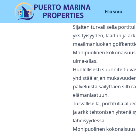
Etusivu
Sijaiten turvallisella port
yksityisyyden, laadun ja a
maailmanluokan golfkenttie
Monipuolinen kokonaisuus kä
uima-allas.
Huolellisesti suunniteltu va
yhdistää arjen mukavuuden s
‌palveluista ‌säilyttäen silti
‌elämänlaatuun.
Turvallisella, portitulla al
ja arkkitehtonisen yhtenäi
läheisyydessä.
Monipuolinen kokonaisuus 