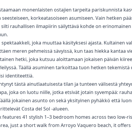
staamaan monenlaisten ostajien ‌tarpeita ‌pariskunnista ‌kasva
seesteiseen, ‌korkeatasoiseen ‌asumiseen. ‌Vain hetken pää
ta silti ‌rauhallisen ilmapiirin säilyttävä ‌kohde ‌on ‌erinomainen
uun.
spektaakkeli, joka muuttaa käsityksesi ajasta. Kultainen va
ettäen meren pehmeissä sävyissä, kun taas hiekka kantaa vie
htainen hetki, joka kutsuu aloittamaan jokaisen päivän kiir
eilyssä. Täällä asuminen tarkoittaa tuon hetken tekemistä 
i identiteettiä.
tynyt tästä ainutlaatuisesta tilan ja tunteen välisestä yht
 joka on luotu niille, jotka etsivät jotain ‌syvempää: ‌rauhaa,
ällä ‌jokainen ‌asunto on sekä ‌yksityinen ‌pyhäkkö ‌että ‌luo
rittelevät ‌Costa ‌del ‌Sol ‌-alueen.
features 41 stylish 1–3 bedroom homes across two low-rise
a, just a short walk from Arroyo Vaquero beach, it offers 