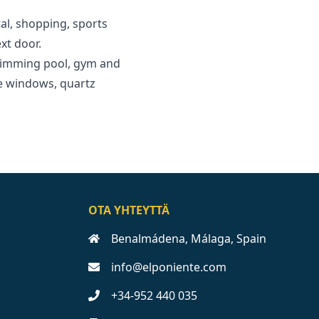
tal, shopping, sports
xt door.
swimming pool, gym and
e ‌windows, ‌quartz
OTA YHTEYTTÄ
Benalmádena, Málaga, Spain
info@elponiente.com
+34-952 440 035