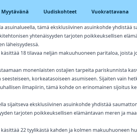
Myytävänä
Uudiskohteet
Vuokrattavana
itulla asuinalueella, tämä eksklusiivinen asuinkohde yhdistää
rkkitehtonisen yhtenäisyyden tarjoten poikkeuksellisen elä
n läheisyydessä.
sittää 18 tilavaa neljän makuuhuoneen paritaloa, joista jo
staamaan monenlaisten ostajien ‌tarpeita ‌pariskunnista ‌kasva
eesteiseen, ‌korkeatasoiseen ‌asumiseen. ‌Sijaiten vain het
 ‌rauhallisen ilmapiirin, tämä ‌kohde ‌on ‌erinomainen ‌sijoitus ‌
ueella sijaitseva eksklusiivinen asuinkohde yhdistää saumatto
syyden tarjoten poikkeuksellisen elämäntavan meren ja ma
käsittää 22 tyylikästä kahden ja kolmen makuuhuoneen hu