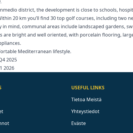
.
nmedio district, the development is close to schools, hospi
Within 20 km you’ll find 30 top golf courses, including two ne
ity in mind, communal areas include landscaped gardens, 
re ‌bright ‌and ‌well ‌oriented, with porcelain flooring, larg
ppliances.
omfortable Mediterranean lifestyle.
4 ‌2025
 ‌2026
S
USEFUL LINKS
Tietoa Meistä
et
Yhteystiedot
nnot
Eväste