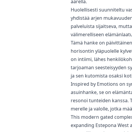
äärellä.
Huolellisesti suunniteltu va
yhdistää arjen mukavuuden 
‌palveluista ‌sijaitseva, ‌mut
‌välimerelliseen ‌elämänlaat
Tämä hanke on päivittäinen 
horisontin yläpuolelle kylv
on intiimi, lähes henkilöko
tarjoaman seesteisyyden syl
ja sen kutomista osaksi kotis
Inspired by Emotions on syn
asuinhanke, se on elämäntapa,
resonoi tunteiden kanssa. ‌Tä
merelle ja ‌valolle, ‌jotka ‌mää
This modern gated complex 
expanding Estepona West are