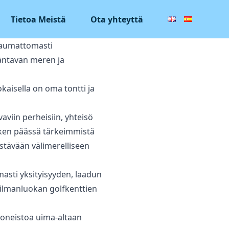
Tietoa Meistä
Ota yhteyttä
 saumattomasti
mäntavan meren ja
kaisella on oma tontti ja
viin ‌perheisiin, ‌yhteisö
ken ‌päässä ‌tärkeimmistä
kestävään ‌välimerelliseen
masti yksityisyyden, laadun
ailmanluokan golfkenttien
oneistoa uima-altaan