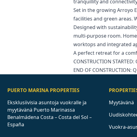
tranquillity and connectivity
Set in the growing Arroyo E
facilities and green areas. 
Designed with sustainabil
multi-purpose room. Homes ‌a
‌worktops and integrated ‌a
A ‌perfect ‌retreat ‌for a ‌c
CONSTRUCTION ‌STARTED: ‌Q
END ‌OF ‌CONSTRUCTION: ‌Q1
PUERTO MARINA PROPERTIES
PROPERTIE
Eksklusiivisia asuntoja vuokralle ja
Myytävänä
myytävänä Puerto Marinassa
Uudiskohte
Benalmádena Costa – Costa del Sol –
España
Vuokra-asu