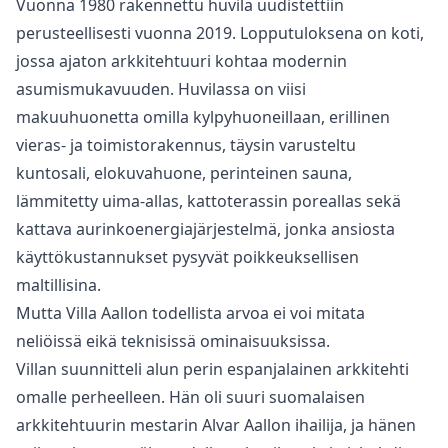
Vuonna 1980 rakennettu huvila uudistettiin
perusteellisesti vuonna 2019. Lopputuloksena on koti,
jossa ajaton arkkitehtuuri kohtaa modernin
asumismukavuuden. Huvilassa on viisi
makuuhuonetta omilla kylpyhuoneillaan, erillinen
vieras- ja toimistorakennus, täysin varusteltu
kuntosali, elokuvahuone, perinteinen sauna,
lämmitetty uima-allas, kattoterassin poreallas sekä
kattava aurinkoenergiajärjestelmä, jonka ansiosta
käyttökustannukset pysyvät poikkeuksellisen
maltillisina.
Mutta Villa Aallon todellista arvoa ei voi mitata
neliöissä eikä teknisissä ominaisuuksissa.
Villan suunnitteli alun perin espanjalainen arkkitehti
omalle perheelleen. Hän oli suuri suomalaisen
arkkitehtuurin mestarin Alvar Aallon ihailija, ja hänen