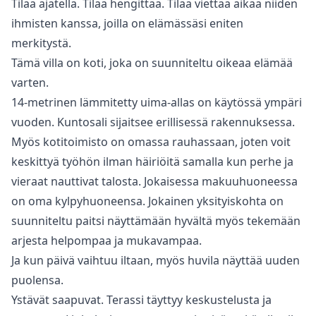
Tilaa ajatella. Tilaa hengittää. Tilaa viettää aikaa niiden
ihmisten kanssa, joilla on elämässäsi eniten
merkitystä.
Tämä villa on koti, joka on suunniteltu oikeaa elämää
varten.
14-metrinen lämmitetty uima-allas on käytössä ympäri
vuoden. Kuntosali sijaitsee erillisessä rakennuksessa.
Myös kotitoimisto on omassa rauhassaan, joten voit
keskittyä työhön ilman häiriöitä samalla kun perhe ja
vieraat nauttivat talosta. Jokaisessa makuuhuoneessa
on oma kylpyhuoneensa. Jokainen yksityiskohta on
suunniteltu paitsi näyttämään hyvältä myös tekemään
arjesta helpompaa ja mukavampaa.
Ja kun päivä vaihtuu iltaan, myös huvila näyttää uuden
puolensa.
Ystävät saapuvat. Terassi täyttyy keskustelusta ja