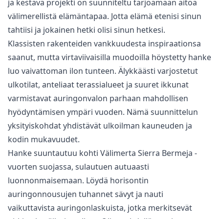
ja kestävä projekti on suunniteltu tarjoamaan aitoa
välimerellistä elämäntapaa. Jotta elämä etenisi sinun
tahtiisi ja jokainen hetki olisi sinun hetkesi.
Klassisten rakenteiden vankkuudesta inspiraationsa
saanut, mutta virtaviivaisilla muodoilla höystetty hanke
luo vaivattoman ilon tunteen. Älykkäästi varjostetut
ulkotilat, anteliaat terassialueet ja suuret ikkunat
varmistavat auringonvalon parhaan mahdollisen
hyödyntämisen ympäri vuoden. Nämä suunnittelun
yksityiskohdat yhdistävät ulkoilman kauneuden ja
kodin mukavuudet.
Hanke suuntautuu kohti Välimerta Sierra Bermeja -
vuorten suojassa, sulautuen autuaasti
luonnonmaisemaan. Löydä horisontin
auringonnousujen tuhannet sävyt ja nauti
vaikuttavista auringonlaskuista, jotka merkitsevät