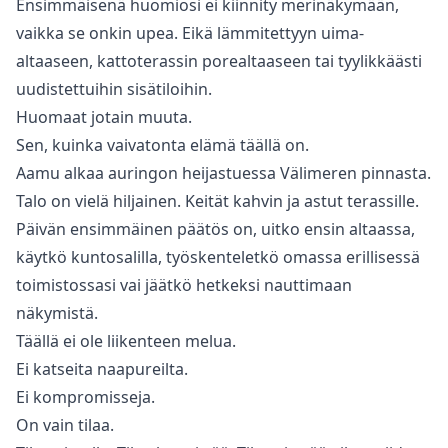
Ensimmäisenä huomiosi ei kiinnity merinäkymään,
vaikka se onkin upea. Eikä lämmitettyyn uima-
altaaseen, kattoterassin porealtaaseen tai tyylikkäästi
uudistettuihin sisätiloihin.
Huomaat jotain muuta.
Sen, kuinka vaivatonta elämä täällä on.
Aamu alkaa auringon heijastuessa Välimeren pinnasta.
Talo on vielä hiljainen. Keität kahvin ja astut terassille.
Päivän ensimmäinen päätös on, uitko ensin altaassa,
käytkö kuntosalilla, työskenteletkö omassa erillisessä
toimistossasi vai jäätkö hetkeksi nauttimaan
näkymistä.
Täällä ei ole liikenteen melua.
Ei katseita naapureilta.
Ei kompromisseja.
On vain tilaa.