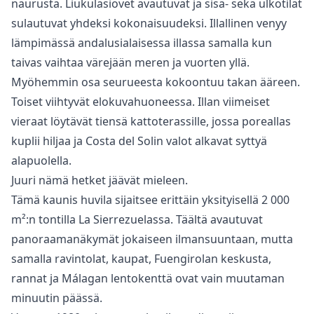
naurusta. Liukulasiovet avautuvat ja sisä- sekä ulkotilat
sulautuvat yhdeksi kokonaisuudeksi. Illallinen venyy
lämpimässä andalusialaisessa illassa samalla kun
taivas vaihtaa värejään meren ja vuorten yllä.
Myöhemmin osa seurueesta kokoontuu takan ääreen.
Toiset viihtyvät elokuvahuoneessa. Illan viimeiset
vieraat löytävät tiensä kattoterassille, jossa poreallas
kuplii hiljaa ja Costa del Solin valot alkavat syttyä
alapuolella.
Juuri nämä hetket jäävät mieleen.
Tämä kaunis huvila sijaitsee erittäin yksityisellä 2 000
m²:n tontilla La Sierrezuelassa. Täältä avautuvat
panoraamanäkymät jokaiseen ilmansuuntaan, mutta
samalla ravintolat, kaupat, Fuengirolan keskusta,
rannat ja Málagan lentokenttä ovat vain muutaman
minuutin päässä.