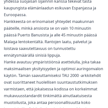
yhdessä suojaisan sijainnin kanssa tekevät tästä
kaupungista elämänlaadun esikuvan Espanjassa ja
Euroopassa.
Hankkeesta on erinomaiset yhteydet maakunnan
pääteille, minkä ansiosta se on vain 10 minuutin
päässä Puerto Banusista ja alle 45 minuutin päässä
Malaga lentokentältä. Rantojen laatu, palvelut ja
loistava saavutettavuus on tunnustettu
ennätysmäärällä sinisiä lippuja.
Hanke avautuu ympäristöönsä asettelulla, joka takaa
maksimaalisen yksityisyyden ja optimoi auringonvalon
käytön. Tämän saavuttamiseksi TAU 2000 -arkkitehdit
ovat suorittaneet huolellisen suuntaustutkimuksen
varmistaen, että jokaisessa kodissa on korkeimmat
mukavuusstandardit tinkimättä ainutlaatuisesta
muotoilusta, joka antaa persoonallisuutta koko