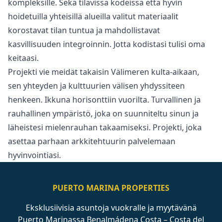
kompleksille. Sekä tilavissa kodeissa että hyvin
hoidetuilla yhteisillä alueilla valitut materiaalit
korostavat tilan tuntua ja mahdollistavat
kasvillisuuden integroinnin. Jotta kodistasi tulisi oma
keitaasi.
Projekti vie meidät takaisin Välimeren kulta-aikaan,
‌sen ‌yhteyden ‌ja ‌kulttuurien ‌välisen yhdyssiteen
henkeen. Ikkuna horisonttiin ‌vuorilta. ‌Turvallinen ‌ja
rauhallinen ympäristö, ‌joka ‌on ‌suunniteltu ‌sinun ja
‌läheistesi mielenrauhan takaamiseksi. ‌Projekti, ‌joka
‌asettaa ‌parhaan ‌arkkitehtuurin ‌palvelemaan
‌hyvinvointiasi.
PUERTO MARINA PROPERTIES
Eksklusiivisia asuntoja vuokralle ja myytävänä
Puerto Marinassa Benalmádena Costa – Costa del