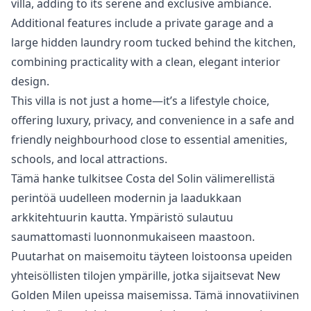
villa, adding to its serene and exclusive ambiance.
Additional features include a private garage and a
large hidden laundry room tucked behind the kitchen,
combining practicality with a clean, elegant interior
‌design.
This ‌villa ‌is ‌not ‌just a home—it’s a lifestyle ‌choice,
‌offering ‌luxury, privacy, and ‌convenience ‌in ‌a ‌safe and
‌friendly neighbourhood close ‌to ‌essential ‌amenities,
‌schools, ‌and ‌local ‌attractions.
Tämä hanke tulkitsee Costa del Solin välimerellistä
perintöä uudelleen modernin ja laadukkaan
arkkitehtuurin kautta. Ympäristö sulautuu
saumattomasti luonnonmukaiseen maastoon.
Puutarhat on maisemoitu täyteen loistoonsa upeiden
yhteisöllisten tilojen ympärille, jotka sijaitsevat New
Golden Milen upeissa maisemissa. Tämä innovatiivinen