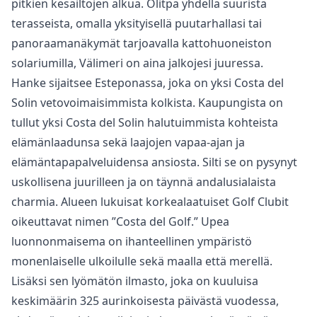
pitkien kesäiltojen alkua. Olitpa yhdellä suurista
terasseista, omalla yksityisellä puutarhallasi tai
panoraamanäkymät tarjoavalla kattohuoneiston
solariumilla, Välimeri on aina jalkojesi juuressa.
Hanke sijaitsee Esteponassa, joka on yksi Costa del
Solin vetovoimaisimmista kolkista. Kaupungista on
tullut yksi Costa del Solin halutuimmista kohteista
elämänlaadunsa sekä laajojen vapaa-ajan ja
elämäntapapalveluidensa ansiosta. Silti se on pysynyt
uskollisena juurilleen ja on täynnä andalusialaista
charmia. Alueen lukuisat korkealaatuiset Golf Clubit
oikeuttavat nimen ”Costa del Golf.” Upea
luonnonmaisema on ihanteellinen ympäristö
monenlaiselle ulkoilulle sekä maalla että merellä.
Lisäksi sen lyömätön ilmasto, joka on kuuluisa
keskimäärin 325 aurinkoisesta päivästä vuodessa,