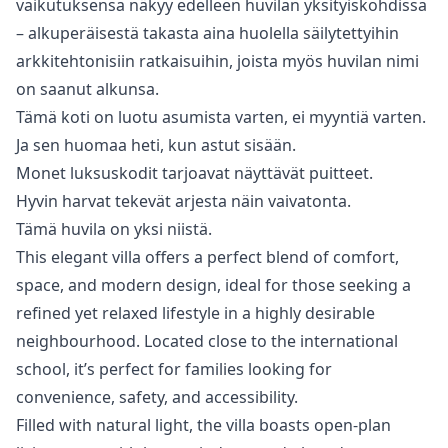
vaikutuksensa näkyy edelleen huvilan yksityiskohdissa
– alkuperäisestä takasta aina huolella säilytettyihin
arkkitehtonisiin ratkaisuihin, joista myös huvilan nimi
on ‌saanut ‌alkunsa.
Tämä ‌koti ‌on ‌luotu asumista varten, ei myyntiä ‌varten.
Ja ‌sen ‌huomaa heti, kun ‌astut ‌sisään.
Monet ‌luksuskodit ‌tarjoavat näyttävät ‌puitteet.
Hyvin harvat tekevät ‌arjesta ‌näin ‌vaivatonta.
Tämä ‌huvila ‌on ‌yksi ‌niistä.
This elegant villa offers a perfect blend of comfort,
space, and modern design, ideal for those seeking a
refined yet relaxed lifestyle in a highly desirable
neighbourhood. Located close to the international
school, it’s perfect for families looking for
convenience, safety, and accessibility.
Filled with natural light, the villa boasts open-plan