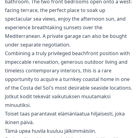
bathroom. The two front bedrooms open onto a west-
facing terrace, the perfect place to soak up
spectacular sea views, enjoy the afternoon sun, and
experience breathtaking sunsets over the
Mediterranean. A private garage can also be bought
under separate negotiation.
Combining a truly privileged beachfront position with
impeccable renovation, ‌generous ‌outdoor ‌living ‌and
‌timeless contemporary interiors, this is ‌a ‌rare
‌opportunity to acquire ‌a ‌turnkey ‌coastal ‌home in ‌one
of the ‌Costa ‌del ‌Sol's ‌most ‌desirable ‌seaside ‌locations.
Jotkut kodit tekevät vaikutuksen muutamaksi
minuutiksi.
Toiset taas parantavat elämänlaatua hiljaisesti, joka
ikinen päivä.
Tämä upea huvila kuuluu jälkimmäisiin.