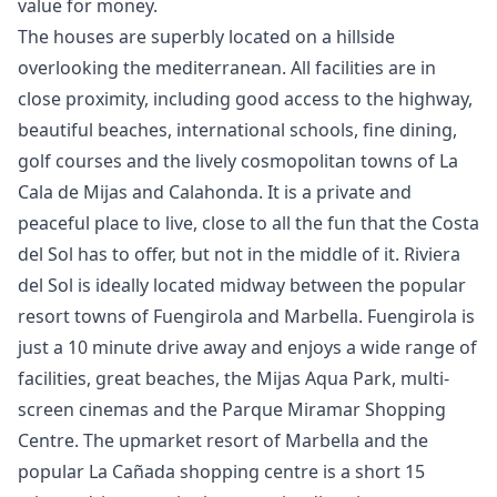
value for money.
The houses are superbly located on a hillside
overlooking the mediterranean. All facilities are in
close proximity, including good access to the highway,
beautiful beaches, international schools, fine dining,
golf courses and the lively cosmopolitan towns of La
Cala de Mijas and Calahonda. It is a private and
peaceful place to live, close to all the fun that the Costa
del Sol has to offer, but not in the middle of it. Riviera
del Sol is ideally located midway between the popular
resort towns of Fuengirola and Marbella. Fuengirola is
just a 10 minute drive away and enjoys a wide range of
facilities, great beaches, the Mijas Aqua Park, multi-
screen cinemas ‌and ‌the ‌Parque ‌Miramar ‌Shopping
Centre. The upmarket resort ‌of ‌Marbella ‌and the
popular ‌La ‌Cañada ‌shopping ‌centre is ‌a short 15