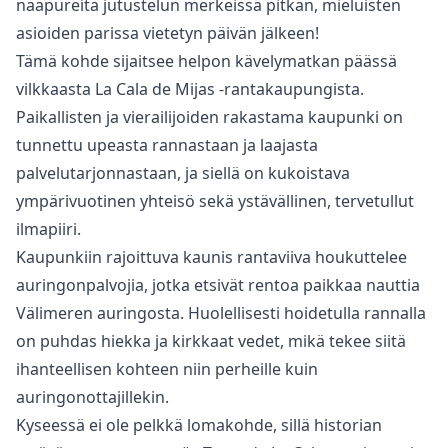
naapureita jutustelun merkeissä pitkän, mieluisten
asioiden parissa vietetyn päivän jälkeen!
Tämä kohde sijaitsee helpon kävelymatkan päässä
vilkkaasta La Cala de Mijas -rantakaupungista.
Paikallisten ja vierailijoiden rakastama kaupunki on
tunnettu upeasta rannastaan ja laajasta
palvelutarjonnastaan, ja siellä on kukoistava
ympärivuotinen yhteisö sekä ystävällinen, tervetullut
ilmapiiri.
Kaupunkiin rajoittuva kaunis rantaviiva houkuttelee
auringonpalvojia, jotka etsivät rentoa paikkaa nauttia
Välimeren auringosta. Huolellisesti hoidetulla rannalla
on puhdas hiekka ja kirkkaat vedet, mikä tekee siitä
ihanteellisen kohteen niin perheille kuin
auringonottajillekin.
Kyseessä ei ole pelkkä lomakohde, sillä historian