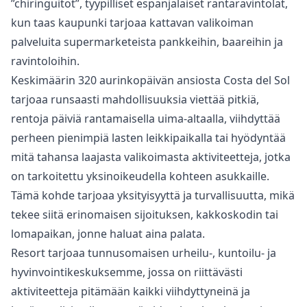
”chiringuitot”, tyypilliset espanjalaiset rantaravintolat,
kun taas kaupunki tarjoaa kattavan valikoiman
palveluita supermarketeista pankkeihin, baareihin ja
ravintoloihin.
Keskimäärin 320 aurinkopäivän ansiosta Costa del Sol
tarjoaa runsaasti mahdollisuuksia viettää pitkiä,
rentoja päiviä rantamaisella uima-altaalla, viihdyttää
perheen pienimpiä lasten leikkipaikalla tai hyödyntää
mitä tahansa laajasta valikoimasta aktiviteetteja, jotka
on tarkoitettu yksinoikeudella kohteen asukkaille.
Tämä kohde tarjoaa yksityisyyttä ja turvallisuutta, mikä
tekee siitä erinomaisen sijoituksen, kakkoskodin tai
lomapaikan, jonne haluat aina palata.
Resort tarjoaa tunnusomaisen urheilu-, kuntoilu- ja
hyvinvointikeskuksemme, jossa on riittävästi
aktiviteetteja pitämään kaikki viihdyttyneinä ja