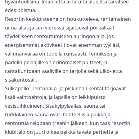
hyväntuulisina ilman, että aidatulta alueelta tarvitsee
edes poistua.
Resortin keskipisteenä on houkutteleva, rantamainen
uima-allas ja sen vieressä sijaitsevat porealtaat
täydelliseen rentoutumiseen auringon alla. Jos
energisemmät aktiviteetit ovat enemmän tyyliäsi,
valinnanvaraa on todella runsaasti. Tenniksen ja
padelin pelaajille on erinomaiset puitteet, ja
rantakuntoaan vaaliville on tarjolla sekä ulko- että
sisäkuntosali.
Sulkapallo-, lentopallo- ja pickleball-kentät tarjoavat
lisää vaihtoehtoja, ja lapsille on leikkipuisto
vesisuihkuineen. Sisäkylpyläallas, sauna tai
turkkilainen sauna ovat ihanteellisia paikkoja
rentoutua reippaan treenin jälkeen, kun taas resortin
klubitalo on juuri oikea paikka tavata perhettä ja