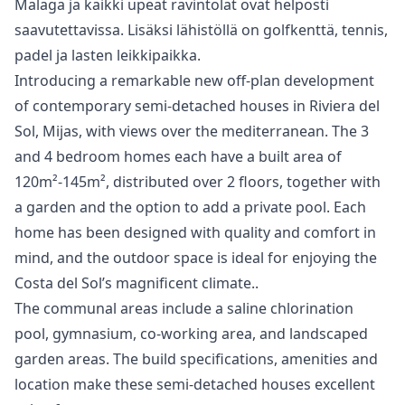
Malaga ja ‌kaikki ‌upeat ‌ravintolat ‌ovat helposti
‌saavutettavissa. Lisäksi lähistöllä ‌on ‌golfkenttä, ‌tennis,
‌padel ‌ja ‌lasten ‌leikkipaikka.
Introducing a remarkable new off-plan development
of contemporary semi-detached houses in Riviera del
Sol, Mijas, with views over the mediterranean. The 3
and 4 bedroom homes each have a built area of
120m²-145m², distributed over 2 floors, together with
a garden and the option to add a private pool. Each
home has been designed with quality and comfort in
mind, and the outdoor space is ideal for enjoying the
Costa del Sol’s magnificent climate..
The communal areas include a saline chlorination
pool, gymnasium, co-working area, and landscaped
garden areas. The build specifications, amenities and
location make these semi-detached houses excellent