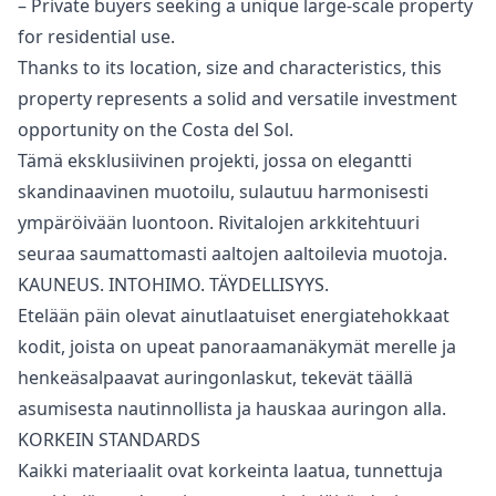
– Private ‌buyers ‌seeking ‌a ‌unique ‌large-scale property
for residential use.
Thanks ‌to ‌its ‌location, size and ‌characteristics, ‌this
‌property ‌represents a ‌solid and versatile ‌investment
‌opportunity ‌on ‌the ‌Costa ‌del ‌Sol.
Tämä eksklusiivinen projekti, jossa on elegantti
skandinaavinen muotoilu, sulautuu harmonisesti
ympäröivään luontoon. Rivitalojen arkkitehtuuri
seuraa saumattomasti aaltojen aaltoilevia muotoja.
KAUNEUS. INTOHIMO. TÄYDELLISYYS.
Etelään päin olevat ainutlaatuiset energiatehokkaat
kodit, joista on upeat panoraamanäkymät merelle ja
henkeäsalpaavat auringonlaskut, tekevät täällä
asumisesta nautinnollista ja hauskaa auringon alla.
KORKEIN STANDARDS
Kaikki materiaalit ovat korkeinta laatua, tunnettuja