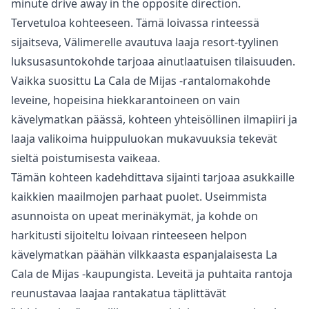
‌minute ‌drive ‌away ‌in ‌the ‌opposite ‌direction.
Tervetuloa kohteeseen. Tämä loivassa rinteessä
sijaitseva, Välimerelle avautuva laaja resort-tyylinen
luksusasuntokohde tarjoaa ainutlaatuisen tilaisuuden.
Vaikka suosittu La Cala de Mijas -rantalomakohde
leveine, hopeisina hiekkarantoineen on vain
kävelymatkan päässä, kohteen yhteisöllinen ilmapiiri ja
laaja valikoima huippuluokan mukavuuksia tekevät
sieltä poistumisesta vaikeaa.
Tämän kohteen kadehdittava sijainti tarjoaa asukkaille
kaikkien maailmojen parhaat puolet. Useimmista
asunnoista on upeat merinäkymät, ja kohde on
harkitusti sijoiteltu loivaan rinteeseen helpon
kävelymatkan päähän vilkkaasta espanjalaisesta La
Cala de Mijas -kaupungista. Leveitä ja puhtaita rantoja
reunustavaa laajaa rantakatua täplittävät