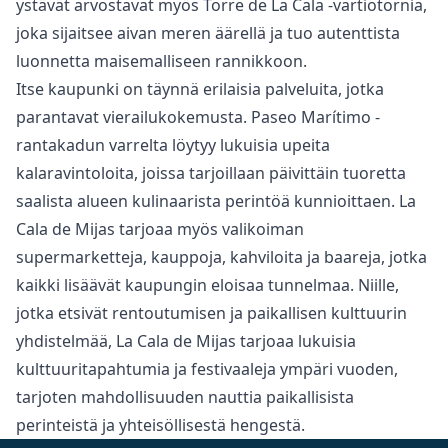
ystävät arvostavat myös Torre de La Cala -vartiotornia,
joka sijaitsee aivan meren äärellä ja tuo autenttista
luonnetta maisemalliseen rannikkoon.
Itse kaupunki on täynnä erilaisia palveluita, jotka
parantavat vierailukokemusta. Paseo Marítimo -
rantakadun varrelta löytyy lukuisia upeita
kalaravintoloita, joissa tarjoillaan päivittäin tuoretta
saalista alueen kulinaarista perintöä kunnioittaen. La
Cala de Mijas tarjoaa myös valikoiman
supermarketteja, kauppoja, kahviloita ja baareja, jotka
kaikki lisäävät kaupungin ‌eloisaa ‌tunnelmaa. ‌Niille,
‌jotka ‌etsivät rentoutumisen ja paikallisen kulttuurin
‌yhdistelmää, ‌La ‌Cala de Mijas ‌tarjoaa ‌lukuisia
‌kulttuuritapahtumia ‌ja festivaaleja ‌ympäri ‌vuoden,
tarjoten ‌mahdollisuuden ‌nauttia ‌paikallisista
‌perinteistä ‌ja ‌yhteisöllisestä ‌hengestä.