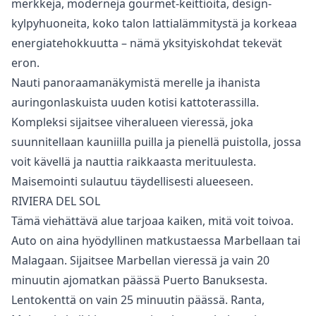
merkkejä, moderneja gourmet-keittiöitä, design-
kylpyhuoneita, koko talon lattialämmitystä ja korkeaa
energiatehokkuutta – nämä yksityiskohdat tekevät
eron.
Nauti panoraamanäkymistä merelle ja ihanista
auringonlaskuista uuden kotisi kattoterassilla.
Kompleksi sijaitsee viheralueen vieressä, joka
suunnitellaan kauniilla puilla ja pienellä puistolla, jossa
voit kävellä ja nauttia raikkaasta merituulesta.
Maisemointi sulautuu täydellisesti alueeseen.
RIVIERA DEL SOL
Tämä viehättävä alue tarjoaa kaiken, mitä voit toivoa.
Auto on aina hyödyllinen matkustaessa Marbellaan tai
Malagaan. Sijaitsee Marbellan vieressä ja vain ‌20
‌minuutin ‌ajomatkan ‌päässä ‌Puerto Banuksesta.
Lentokenttä on vain 25 ‌minuutin ‌päässä. ‌Ranta,