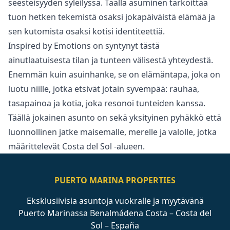
seesteisyyden syleilyssä. Täällä asuminen tarkoittaa
tuon hetken tekemistä osaksi jokapäiväistä elämää ja
sen kutomista osaksi kotisi identiteettiä.
Inspired by Emotions on syntynyt tästä
ainutlaatuisesta tilan ja tunteen välisestä yhteydestä.
Enemmän kuin asuinhanke, se on elämäntapa, joka on
luotu niille, jotka etsivät jotain ‌syvempää: ‌rauhaa,
‌tasapainoa ‌ja ‌kotia, joka resonoi tunteiden kanssa.
‌Täällä ‌jokainen ‌asunto on sekä ‌yksityinen ‌pyhäkkö ‌että
‌luonnollinen jatke ‌maisemalle, merelle ja ‌valolle, ‌jotka
‌määrittelevät ‌Costa ‌del ‌Sol ‌-alueen.
PUERTO MARINA PROPERTIES
Eksklusiivisia asuntoja vuokralle ja myytävänä
Puerto Marinassa Benalmádena Costa – Costa del
Sol – España