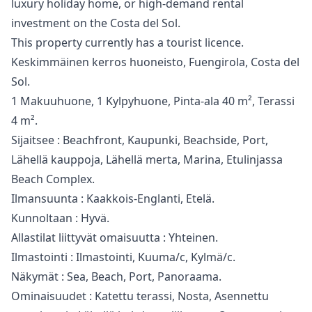
‌luxury holiday home, ‌or ‌high-demand ‌rental
‌investment on ‌the Costa del ‌Sol.
This ‌property ‌currently ‌has ‌a ‌tourist ‌licence.
Keskimmäinen kerros huoneisto, Fuengirola, Costa del
Sol.
1 Makuuhuone, 1 Kylpyhuone, Pinta-ala 40 m², Terassi
4 m².
Sijaitsee : Beachfront, Kaupunki, Beachside, Port,
Lähellä kauppoja, Lähellä merta, Marina, Etulinjassa
Beach Complex.
Ilmansuunta : Kaakkois-Englanti, Etelä.
Kunnoltaan : Hyvä.
Allastilat liittyvät omaisuutta : Yhteinen.
Ilmastointi : Ilmastointi, Kuuma/c, Kylmä/c.
Näkymät : Sea, Beach, Port, Panoraama.
Ominaisuudet : Katettu terassi, Nosta, Asennettu