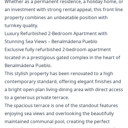
‌Whether ‌as a permanent residence, a ‌holiday ‌home, ‌or
an investment ‌with ‌strong ‌rental ‌appeal, this ‌front line
property ‌combines ‌an ‌unbeatable ‌position ‌with
‌turnkey ‌quality.
Luxury Refurbished 2-Bedroom Apartment with
Stunning Sea Views – Benalmádena Pueblo
Exclusive fully refurbished 2-bedroom apartment
located in a prestigious gated complex in the heart of
Benalmádena Pueblo.
This stylish property has been renovated to a high
contemporary standard, offering elegant finishes and
a bright open-plan living-dining area with direct access
to a generous private terrace.
The spacious terrace is one of the standout features
enjoying sea views and overlooking the beautifully
maintained communal pool, creating the perfect