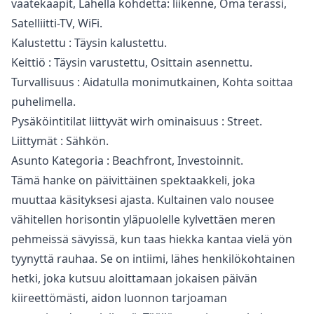
vaatekaapit, Lähellä kohdetta: liikenne, ‌Oma ‌terassi,
‌Satelliitti-TV, ‌WiFi.
Kalustettu ‌: Täysin kalustettu.
Keittiö : Täysin ‌varustettu, ‌Osittain ‌asennettu.
Turvallisuus : Aidatulla ‌monimutkainen, ‌Kohta ‌soittaa
‌puhelimella.
Pysäköintitilat liittyvät ‌wirh ominaisuus : ‌Street.
Liittymät ‌: ‌Sähkön.
Asunto ‌Kategoria ‌: ‌Beachfront, ‌Investoinnit.
Tämä hanke on päivittäinen spektaakkeli, joka
muuttaa käsityksesi ajasta. Kultainen valo nousee
vähitellen horisontin yläpuolelle kylvettäen meren
pehmeissä sävyissä, kun taas hiekka kantaa vielä yön
tyynyttä rauhaa. Se on intiimi, lähes henkilökohtainen
hetki, joka kutsuu aloittamaan jokaisen päivän
kiireettömästi, aidon luonnon tarjoaman