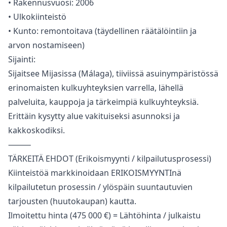
• Rakennusvuosi: 2006
• Ulkokiinteistö
• Kunto: remontoitava (täydellinen räätälöintiin ja
arvon nostamiseen)
Sijainti:
Sijaitsee Mijasissa (Málaga), tiiviissä asuinympäristössä
erinomaisten kulkuyhteyksien varrella, lähellä
palveluita, kauppoja ja tärkeimpiä kulkuyhteyksiä.
Erittäin kysytty alue vakituiseksi asunnoksi ja
kakkoskodiksi.
⸻
TÄRKEITÄ EHDOT (Erikoismyynti / kilpailutusprosessi)
Kiinteistöä markkinoidaan ERIKOISMYYNTInä
kilpailutetun prosessin / ylöspäin suuntautuvien
tarjousten (huutokaupan) kautta.
Ilmoitettu hinta (475 000 €) = Lähtöhinta / julkaistu