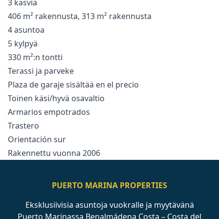
3 kasvia
406 m² rakennusta, 313 m² rakennusta
4 asuntoa
5 kylpyä
330 m²:n tontti
Terassi ja parveke
Plaza de garaje sisältää en el precio
Toinen käsi/hyvä osavaltio
Armarios empotrados
Trastero
Orientación sur
Rakennettu vuonna 2006
PUERTO MARINA PROPERTIES
Eksklusiivisia asuntoja vuokralle ja myytävänä
Puerto Marinassa Benalmádena Costa – Costa del