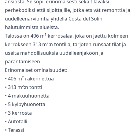
ansiosta. Se sopii erinomaisesti sekä tilavaksi
perhekodiksi että sijoittajille, jotka etsivät remonttia ja
uudelleenarviointia yhdellä Costa del Solin
halutuimmista alueista.
Talossa on 406 m² kerrosalaa, joka on jaettu kolmeen
kerrokseen 313 m²:n tontilla, tarjoten runsaat tilat ja
useita mahdollisuuksia uudelleenjakoon ja
parantamiseen.
Erinomaiset ominaisuudet:
• 406 m² rakennettua
• 313 m²:n tontti
• 4 makuuhuonetta
• 5 kylpyhuonetta
• 3 kerrosta
• Autotalli
• Terassi