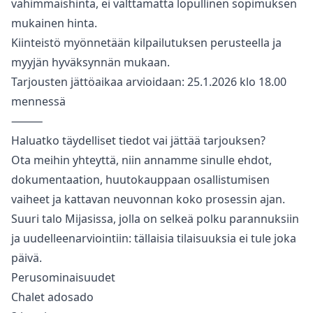
vähimmäishinta, ei välttämättä lopullinen sopimuksen
mukainen hinta.
Kiinteistö myönnetään kilpailutuksen perusteella ja
myyjän hyväksynnän mukaan.
Tarjousten jättöaikaa arvioidaan: 25.1.2026 klo 18.00
mennessä
⸻
Haluatko täydelliset tiedot vai jättää tarjouksen?
Ota meihin yhteyttä, niin annamme sinulle ehdot,
dokumentaation, huutokauppaan osallistumisen
vaiheet ja kattavan neuvonnan koko prosessin ajan.
Suuri talo Mijasissa, jolla on selkeä polku parannuksiin
ja uudelleenarviointiin: tällaisia tilaisuuksia ei tule joka
päivä.
Perusominaisuudet
Chalet adosado