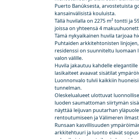
Puerto Banúksesta, arvostetuista gol
kansainvälisistä kouluista.
Tällä huvilalla on 2275 m² tontti ja 
joissa on yhteensä 4 makuuhuonetta
Tämä nykyaikainen huvila tarjoaa h
Puhtaiden arkkitehtonisten linjojen, 
residenssi on suunniteltu luomaan 
valon välille.
Huvila jakautuu kahdelle elegantille
lasikaiteet avaavat sisätilat ympärö
Luonnonvalo tulvii kaikkiin huoneisi
tunnelman.
Oleskelualueet ulottuvat luonnollises
luoden saumattoman siirtymän sisä- j
näyttää leijuvan puutarhan yläpuolel
rentoutumiseen ja Välimeren ilmast
Runsaan kasvillisuuden ympäröimänä
arkkitehtuuri ja luonto elävät sopu