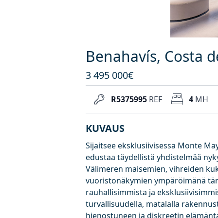
Benahavís, Costa de
3 495 000€
R5375995
REF
4
MH
KUVAUS
Sijaitsee eksklusiivisessa Monte Ma
edustaa täydellistä yhdistelmää nykya
Välimeren maisemien, vihreiden kuk
vuoristonäkymien ympäröimänä tämä 
rauhallisimmista ja eksklusiivisimm
turvallisuudella, matalalla rakennustih
hienostuneen ja diskreetin elämän