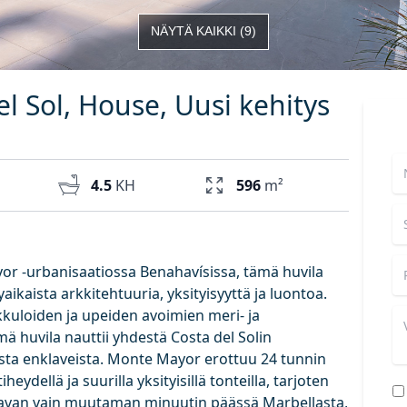
NÄYTÄ KAIKKI
(
9
)
l Sol, House, Uusi kehitys
4.5
KH
596
m²
yor -urbanisaatiossa Benahavísissa, tämä huvila
ikaista arkkitehtuuria, yksityisyyttä ja luontoa.
kuloiden ja upeiden avoimien meri- ja
huvila nauttii yhdestä Costa del Solin
ista enklaveista. Monte Mayor erottuu 24 tunnin
eydellä ja suurilla yksityisillä tonteilla, tarjoten
tavan vain muutaman minuutin päässä Marbellasta,