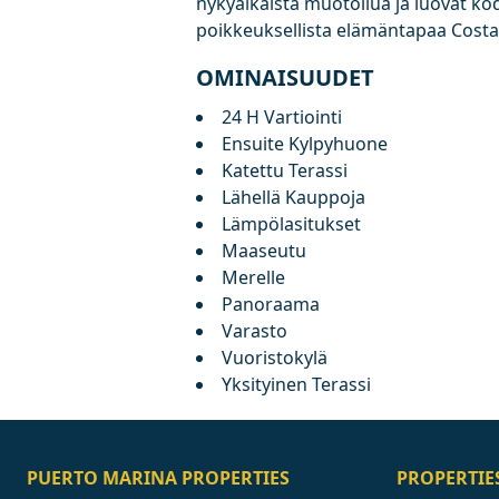
nykyaikaista muotoilua ja luovat kodin
poikkeuksellista elämäntapaa Costa d
OMINAISUUDET
24 H Vartiointi
Ensuite Kylpyhuone
Katettu Terassi
Lähellä Kauppoja
Lämpölasitukset
Maaseutu
Merelle
Panoraama
Varasto
Vuoristokylä
Yksityinen Terassi
PUERTO MARINA PROPERTIES
PROPERTIE