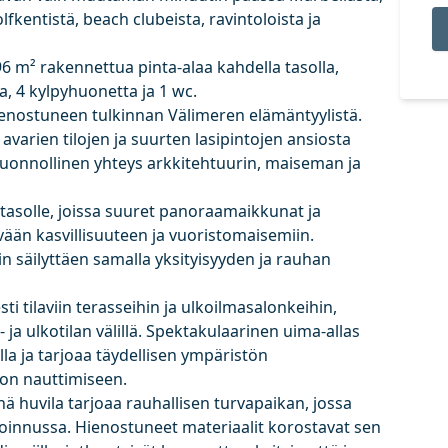
fkentistä, beach clubeista, ravintoloista ja
596 m² rakennettua pinta-alaa kahdella tasolla,
, 4 kylpyhuonetta ja 1 wc.
ienostuneen tulkinnan Välimeren elämäntyylistä.
avarien tilojen ja suurten lasipintojen ansiosta
luonnollinen yhteys arkkitehtuurin, maiseman ja
 tasolle, joissa suuret panoraamaikkunat ja
ivään kasvillisuuteen ja vuoristomaisemiin.
in säilyttäen samalla yksityisyyden ja rauhan
ti tilaviin terasseihin ja ulkoilmasalonkeihin,
a ulkotilan välillä. Spektakulaarinen uima-allas
la ja tarjoaa täydellisen ympäristön
on nauttimiseen.
 huvila tarjoaa rauhallisen turvapaikan, jossa
soinnussa. Hienostuneet materiaalit korostavat sen