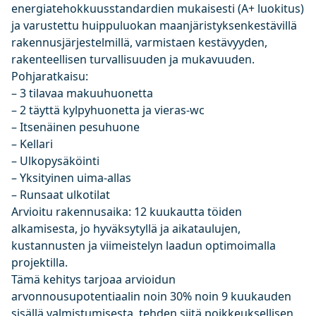
energiatehokkuusstandardien mukaisesti (A+ luokitus)
ja varustettu huippuluokan maanjäristyksenkestävillä
rakennusjärjestelmillä, varmistaen kestävyyden,
rakenteellisen turvallisuuden ja mukavuuden.
Pohjaratkaisu:
– 3 tilavaa makuuhuonetta
– 2 täyttä kylpyhuonetta ja vieras-wc
– Itsenäinen pesuhuone
– Kellari
– Ulkopysäköinti
– Yksityinen uima-allas
– Runsaat ulkotilat
Arvioitu rakennusaika: 12 kuukautta töiden
alkamisesta, jo hyväksytyllä ja aikataulujen,
kustannusten ja viimeistelyn laadun optimoimalla
projektilla.
Tämä kehitys tarjoaa arvioidun
arvonnousupotentiaalin noin 30% noin 9 kuukauden
sisällä valmistumisesta, tehden siitä poikkeuksellisen