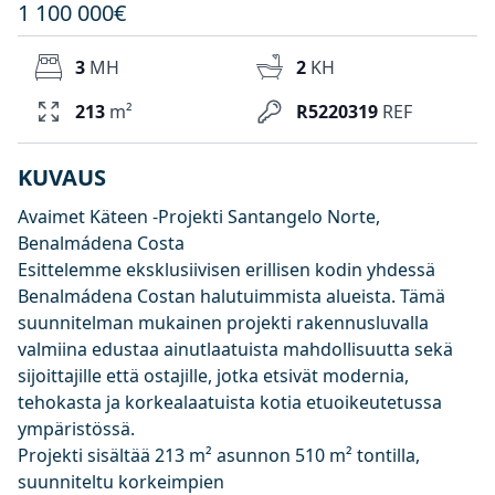
1 100 000€
3
MH
2
KH
213
m²
R5220319
REF
KUVAUS
Avaimet Käteen -Projekti Santangelo Norte,
Benalmádena Costa
Esittelemme eksklusiivisen erillisen kodin yhdessä
Benalmádena Costan halutuimmista alueista. Tämä
suunnitelman mukainen projekti rakennusluvalla
valmiina edustaa ainutlaatuista mahdollisuutta sekä
sijoittajille että ostajille, jotka etsivät modernia,
tehokasta ja korkealaatuista kotia etuoikeutetussa
ympäristössä.
Projekti sisältää 213 m² asunnon 510 m² tontilla,
suunniteltu korkeimpien