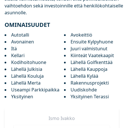
vaihtoehdon sekä investoinnille että henkilökohtaiselle
asunnolle.
OMINAISUUDET
Autotalli
Avokeittiö
Avonainen
Ensuite Kylpyhuone
Itä
Juuri valmistunut
Kellari
Kiinteät Vaatekaapit
Kodihoitohuone
Lähellä Golfkenttää
Lähellä Julkisia
Lähellä Kauppoja
Lähellä Kouluja
Lähellä Kylää
Lähellä Merta
Rakennusprojekti
Useampi Parkkipaikka
Uudiskohde
Yksityinen
Yksityinen Terassi
Ismo
Ivakko