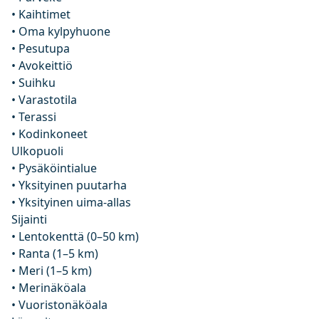
• Kaihtimet
• Oma kylpyhuone
• Pesutupa
• Avokeittiö
• Suihku
• Varastotila
• Terassi
• Kodinkoneet
Ulkopuoli
• Pysäköintialue
• Yksityinen puutarha
• Yksityinen uima-allas
Sijainti
• Lentokenttä (0–50 km)
• Ranta (1–5 km)
• Meri (1–5 km)
• Merinäköala
• Vuoristonäköala