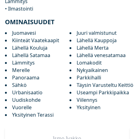
Lämmitys
• Ilmastointi
OMINAISUUDET
Juomavesi
Juuri valmistunut
Kiinteät Vaatekaapit
Lähellä Kauppoja
Lähellä Kouluja
Lähellä Merta
Lähellä Satamaa
Lähellä venesatamaa
Lämmitys
Lomakodit
Merelle
Nykyaikainen
Panoraama
Parkkihalli
Sähkö
Täysin Varusteltu Keittiö
Urbanisaatio
Useampi Parkkipaikka
Uudiskohde
Viilennys
Vuorelle
Yksityinen
Yksityinen Terassi
Ismo
Ivakko