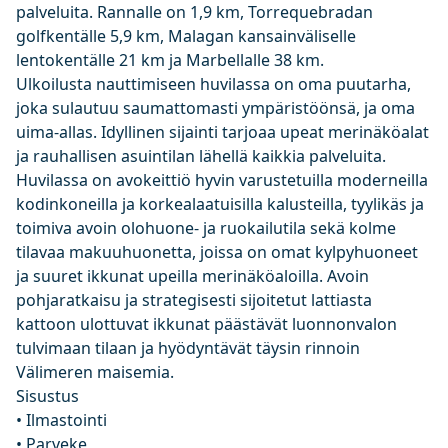
palveluita. Rannalle on 1,9 km, Torrequebradan
golfkentälle 5,9 km, Malagan kansainväliselle
lentokentälle 21 km ja Marbellalle 38 km.
Ulkoilusta nauttimiseen huvilassa on oma puutarha,
joka sulautuu saumattomasti ympäristöönsä, ja oma
uima-allas. Idyllinen sijainti tarjoaa upeat merinäköalat
ja rauhallisen asuintilan lähellä kaikkia palveluita.
Huvilassa on avokeittiö hyvin varustetuilla moderneilla
kodinkoneilla ja korkealaatuisilla kalusteilla, tyylikäs ja
toimiva avoin olohuone- ja ruokailutila sekä kolme
tilavaa makuuhuonetta, joissa on omat kylpyhuoneet
ja suuret ikkunat upeilla merinäköaloilla. Avoin
pohjaratkaisu ja strategisesti sijoitetut lattiasta
kattoon ulottuvat ikkunat päästävät luonnonvalon
tulvimaan tilaan ja hyödyntävät täysin rinnoin
Välimeren maisemia.
Sisustus
• Ilmastointi
• Parveke