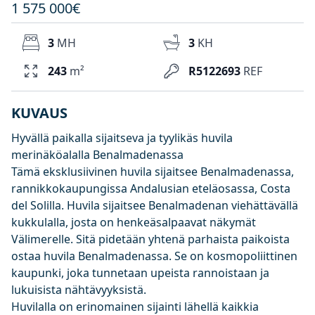
1 575 000€
3
MH
3
KH
243
m²
R5122693
REF
KUVAUS
Hyvällä paikalla sijaitseva ja tyylikäs huvila
merinäköalalla Benalmadenassa
Tämä eksklusiivinen huvila sijaitsee Benalmadenassa,
rannikkokaupungissa Andalusian eteläosassa, Costa
del Solilla. Huvila sijaitsee Benalmadenan viehättävällä
kukkulalla, josta on henkeäsalpaavat näkymät
Välimerelle. Sitä pidetään yhtenä parhaista paikoista
ostaa huvila Benalmadenassa. Se on kosmopoliittinen
kaupunki, joka tunnetaan upeista rannoistaan ja
lukuisista nähtävyyksistä.
Huvilalla on erinomainen sijainti lähellä kaikkia