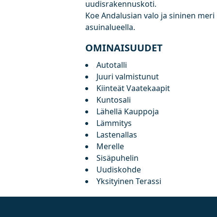
uudisrakennuskoti.
Koe Andalusian valo ja sininen mer
asuinalueella.
OMINAISUUDET
Autotalli
Juuri valmistunut
Kiinteät Vaatekaapit
Kuntosali
Lähellä Kauppoja
Lämmitys
Lastenallas
Merelle
Sisäpuhelin
Uudiskohde
Yksityinen Terassi