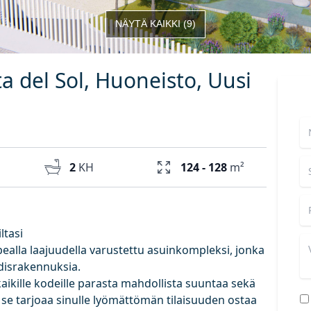
NÄYTÄ KAIKKI
(
9
)
 del Sol, Huoneisto, Uusi
2
KH
124 - 128
m²
ltasi
upealla laajuudella varustettu asuinkompleksi, jonka
israkennuksia.
aikille kodeille parasta mahdollista suuntaa sekä
 se tarjoaa sinulle lyömättömän tilaisuuden ostaa