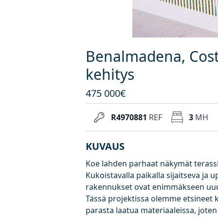
Benalmadena, Costa
kehitys
475 000€
R4970881
REF
3
MH
KUVAUS
Koe lahden parhaat näkymät terassi
Kukoistavalla paikalla sijaitseva ja 
rakennukset ovat enimmäkseen uud
Tässä projektissa olemme etsineet k
parasta laatua materiaaleissa, joten