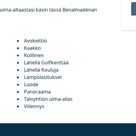
i uima-altaastasi käsin tässä Benalmadenan
Avokeittiö
Kaakko
Koillinen
Lähellä Golfkenttää
Lähellä Kouluja
Lämpölasitukset
Luode
Panoraama
Taloyhtiön uima-allas
Viilennys