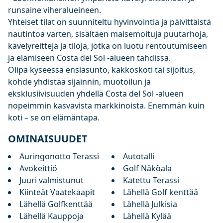
runsaine viheralueineen.
Yhteiset tilat on suunniteltu hyvinvointia ja päivittäistä
nautintoa varten, sisältäen maisemoituja puutarhoja,
kävelyreittejä ja tiloja, jotka on luotu rentoutumiseen
ja elämiseen Costa del Sol -alueen tahdissa.
Olipa kyseessä ensiasunto, kakkoskoti tai sijoitus,
kohde yhdistää sijainnin, muotoilun ja
eksklusiivisuuden yhdellä Costa del Sol -alueen
nopeimmin kasvavista markkinoista. Enemmän kuin
koti – se on elämäntapa.
OMINAISUUDET
Auringonotto Terassi
Autotalli
Avokeittiö
Golf Näköala
Juuri valmistunut
Katettu Terassi
Kiinteät Vaatekaapit
Lähellä Golf kenttää
Lähellä Golfkenttää
Lähellä Julkisia
Lähellä Kauppoja
Lähellä Kylää