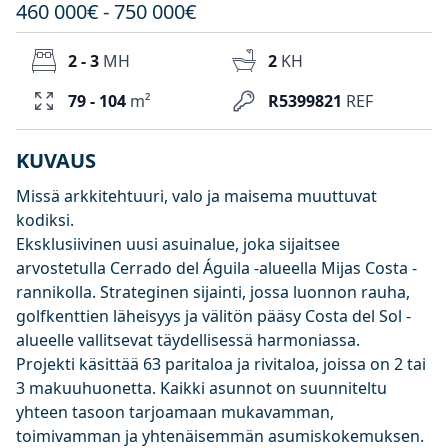
460 000€ - 750 000€
2 - 3
MH
2
KH
79 - 104
m²
R5399821
REF
KUVAUS
Missä arkkitehtuuri, valo ja maisema muuttuvat
kodiksi.
Eksklusiivinen uusi asuinalue, joka sijaitsee
arvostetulla Cerrado del Águila -alueella Mijas Costa -
rannikolla. Strateginen sijainti, jossa luonnon rauha,
golfkenttien läheisyys ja välitön pääsy Costa del Sol -
alueelle vallitsevat täydellisessä harmoniassa.
Projekti käsittää 63 paritaloa ja rivitaloa, joissa on 2 tai
3 makuuhuonetta. Kaikki asunnot on suunniteltu
yhteen tasoon tarjoamaan mukavamman,
toimivamman ja yhtenäisemmän asumiskokemuksen.