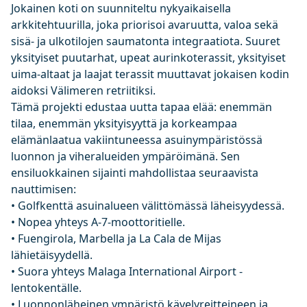
Jokainen koti on suunniteltu nykyaikaisella
arkkitehtuurilla, joka priorisoi avaruutta, valoa sekä
sisä- ja ulkotilojen saumatonta integraatiota. Suuret
yksityiset puutarhat, upeat aurinkoterassit, yksityiset
uima-altaat ja laajat terassit muuttavat jokaisen kodin
aidoksi Välimeren retriitiksi.
Tämä projekti edustaa uutta tapaa elää: enemmän
tilaa, enemmän yksityisyyttä ja korkeampaa
elämänlaatua vakiintuneessa asuinympäristössä
luonnon ja viheralueiden ympäröimänä. Sen
ensiluokkainen sijainti mahdollistaa seuraavista
nauttimisen:
• Golfkenttä asuinalueen välittömässä läheisyydessä.
• Nopea yhteys A-7-moottoritielle.
• Fuengirola, Marbella ja La Cala de Mijas
lähietäisyydellä.
• Suora yhteys Malaga International Airport -
lentokentälle.
• Luonnonläheinen ympäristö kävelyreitteineen ja