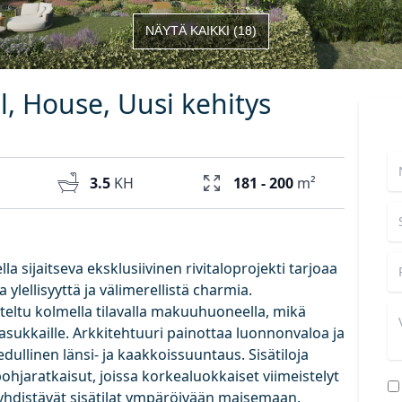
NÄYTÄ KAIKKI
(
18
)
ol, House, Uusi kehitys
3.5
KH
181 - 200
m²
la sijaitseva eksklusiivinen rivitaloprojekti tarjoaa
lellisyyttä ja välimerellistä charmia.
iteltu kolmella tilavalla makuuhuoneella, mikä
asukkaille. Arkkitehtuuri painottaa luonnonvaloa ja
dullinen länsi- ja kaakkoissuuntaus. Sisätiloja
jaratkaisut, joissa korkealuokkaiset viimeistelyt
a yhdistävät sisätilat ympäröivään maisemaan.