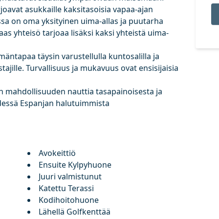
rjoavat asukkaille kaksitasoisia vapaa-ajan
ossa on oma yksityinen uima-allas ja puutarha
as yhteisö tarjoaa lisäksi kaksi yhteistä uima-
mäntapaa täysin varustellulla kuntosalilla ja
astajille. Turvallisuus ja mukavuus ovat ensisijaisia
n mahdollisuuden nauttia tasapainoisesta ja
dessä Espanjan halutuimmista
Avokeittiö
Ensuite Kylpyhuone
Juuri valmistunut
Katettu Terassi
Kodihoitohuone
Lähellä Golfkenttää