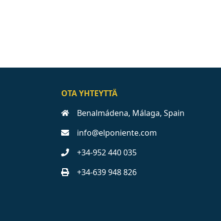
OTA YHTEYTTÄ
Benalmádena, Málaga, Spain
info@elponiente.com
+34-952 440 035
+34-639 948 826