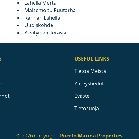
Lähellä Merta
Maisemoitu Puutarha
Rannan Lähellä
Uudiskohde
Yksityinen Terassi
S
USEFUL LINKS
Tietoa Meistä
et
Yhteystiedot
nnot
Eväste
Tietosuoja
© 2026 Copyright:
Puerto Marina Properties