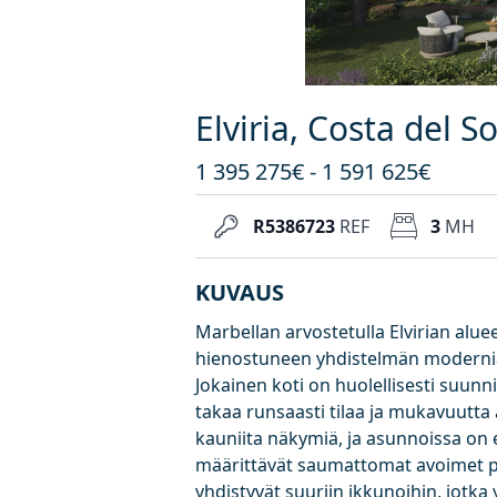
Elviria, Costa del S
1 395 275€ - 1 591 625€
R5386723
REF
3
MH
KUVAUS
Marbellan arvostetulla Elvirian alueel
hienostuneen yhdistelmän modernia y
Jokainen koti on huolellisesti suunn
takaa runsaasti tilaa ja mukavuutta 
kauniita näkymiä, ja asunnoissa on e
määrittävät saumattomat avoimet poh
yhdistyvät suuriin ikkunoihin, jotk