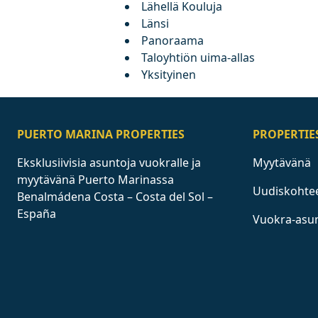
Lähellä Kouluja
Länsi
Panoraama
Taloyhtiön uima-allas
Yksityinen
PUERTO MARINA PROPERTIES
PROPERTIE
Eksklusiivisia asuntoja vuokralle ja
Myytävänä
myytävänä Puerto Marinassa
Uudiskohte
Benalmádena Costa – Costa del Sol –
España
Vuokra-asu