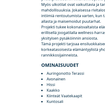
Myös ulkotilat ovat vaikuttavia ja ta
mahdollisuuksia. Jokaisessa rivital
intiimiä rentoutumista varten, kun ta
allasta ja maisemoidut puutarhat.
Projekti tukee kokonaisvaltaista elä
erillisellä joogatilalla wellness-harr
yksityisen pysäköinnin ansiosta.
Tämä projekti tarjoaa ensiluokkaise
korkeatasoisesta elämäntyylistä yh
rannikkosijainneista.
OMINAISUUDET
Auringonotto Terassi
Avonainen
Hissi
Kaakko
Kiinteät Vaatekaapit
Kuntosali