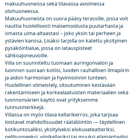
makuuhuoneissa sekä tilavassa avoimessa
olohuoneessa.
Makuuhuoneista on suora pääsy terassille, jossa voit
nauttia huolellisesti maisemoidusta puutarhasta ja
omasta uima-altaastasi – joko yksin tai perheen ja
ystävien kanssa. Lisäksi tarjolla on katettu yksityinen
pysäköintialue, jossa on latauspisteet
sähköajoneuvoille.
Villa on suunniteltu tuomaan auringonvalon ja
luonnon suoraan kotiisi, luoden rauhallisen ilmapiirin
ja aidon harmonian ja hyvinvoinnin tunteen.
Huolellinen viimeistely, sitoutuminen kestävään
rakentamiseen ja korkealaatuisten materiaalien sekä
luonnonvärien käyttö ovat yrityksemme
tunnusmerkkejä.
Villassa on myös tilava kellarikerros, joka tarjoaa
loistavat mahdollisuudet räätälöintiin — täydellinen
kotikuntosaliksi, yksityiseksi elokuvateatteriksi,
pelihuoneeksi, viinikellariksi tai muuksi elämäntyyliisi