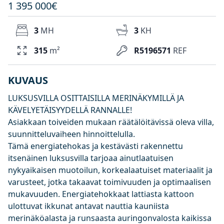
1 395 000€
3
MH
3
KH
315
m²
R5196571
REF
KUVAUS
LUKSUSVILLA OSITTAISILLA MERINÄKYMILLÄ JA
KÄVELYETÄISYYDELLÄ RANNALLE!
Asiakkaan toiveiden mukaan räätälöitävissä oleva villa,
suunnitteluvaiheen hinnoittelulla.
Tämä energiatehokas ja kestävästi rakennettu
itsenäinen luksusvilla tarjoaa ainutlaatuisen
nykyaikaisen muotoilun, korkealaatuiset materiaalit ja
varusteet, jotka takaavat toimivuuden ja optimaalisen
mukavuuden. Energiatehokkaat lattiasta kattoon
ulottuvat ikkunat antavat nauttia kauniista
merinäköalasta ja runsaasta auringonvalosta kaikissa