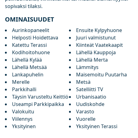
sopivaksi tilaksi.
OMINAISUUDET
Aurinkopaneelit
Ensuite Kylpyhuone
Helposti Hoidettava
Juuri valmistunut
Katettu Terassi
Kiinteät Vaatekaapit
Kodihoitohuone
Lähellä Kauppoja
Lähellä Kylää
Lähellä Merta
Lähellä Metsää
Lämmitys
Lankapuhelin
Maisemoitu Puutarha
Merelle
Metsä
Parkkihalli
Satelliitti TV
Täysin Varusteltu Keittiö
Urbanisaatio
Useampi Parkkipaikka
Uudiskohde
Valokuitu
Varasto
Viilennys
Vuorelle
Yksityinen
Yksityinen Terassi