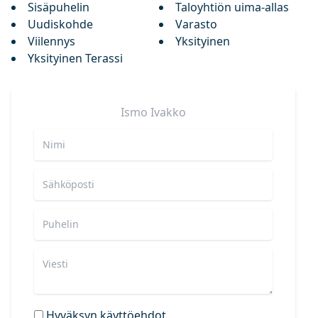
Sisäpuhelin
Taloyhtiön uima-allas
Uudiskohde
Varasto
Viilennys
Yksityinen
Yksityinen Terassi
Ismo
Ivakko
Hyväksyn käyttöehdot