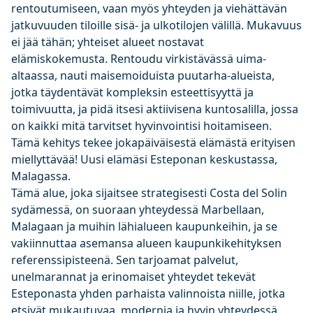
rentoutumiseen, vaan myös yhteyden ja viehättävän
jatkuvuuden tiloille sisä- ja ulkotilojen välillä. Mukavuus
ei jää tähän; yhteiset alueet nostavat
elämiskokemusta. Rentoudu virkistävässä uima-
altaassa, nauti maisemoiduista puutarha-alueista,
jotka täydentävät kompleksin esteettisyyttä ja
toimivuutta, ja pidä itsesi aktiivisena kuntosalilla, jossa
on kaikki mitä tarvitset hyvinvointisi hoitamiseen.
Tämä kehitys tekee jokapäiväisestä elämästä erityisen
miellyttävää! Uusi elämäsi Esteponan keskustassa,
Malagassa.
Tämä alue, joka sijaitsee strategisesti Costa del Solin
sydämessä, on suoraan yhteydessä Marbellaan,
Malagaan ja muihin lähialueen kaupunkeihin, ja se
vakiinnuttaa asemansa alueen kaupunkikehityksen
referenssipisteenä. Sen tarjoamat palvelut,
unelmarannat ja erinomaiset yhteydet tekevät
Esteponasta yhden parhaista valinnoista niille, jotka
etsivät mukautuvaa, modernia ja hyvin yhteydessä