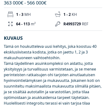
363 000€ - 566 000€
1 - 3
MH
1 - 2
KH
64 - 113
m²
R4993729
REF
KUVAUS
Tämä on houkutteleva uusi kehitys, joka koostuu 40
eksklusiivisesta kodista, jotka on jaettu 1, 2 ja 3
makuuhuoneen vaihtoehtoihin.
Tämä täydellinen asuinkompleksi on aidattu, jotta
yksityisyys ja turvallisuus varmistetaan, ja se menee
perinteisten ratkaisujen ohi tarjoten ainutlaatuisen
hyvinvointielämyksen ja mukavuutta. Jokainen koti on
suunniteltu maksimaalista mukavuutta silmällä pitäen,
ja se sisältää autotallin ja varastotilan, jotta tilaa
optimoidaan ja asukkaidensa tarpeet täytetään.
Huolellisesti integroitu terassi ei vain tarjoa tilaa