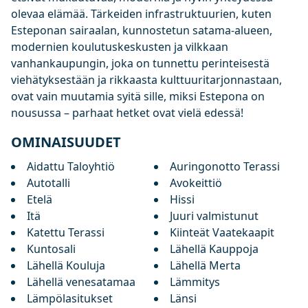
olevaa elämää. Tärkeiden infrastruktuurien, kuten
Esteponan sairaalan, kunnostetun satama-alueen,
modernien koulutuskeskusten ja vilkkaan
vanhankaupungin, joka on tunnettu perinteisestä
viehätyksestään ja rikkaasta kulttuuritarjonnastaan,
ovat vain muutamia syitä sille, miksi Estepona on
nousussa – parhaat hetket ovat vielä edessä!
OMINAISUUDET
Aidattu Taloyhtiö
Auringonotto Terassi
Autotalli
Avokeittiö
Etelä
Hissi
Itä
Juuri valmistunut
Katettu Terassi
Kiinteät Vaatekaapit
Kuntosali
Lähellä Kauppoja
Lähellä Kouluja
Lähellä Merta
Lähellä venesatamaa
Lämmitys
Lämpölasitukset
Länsi