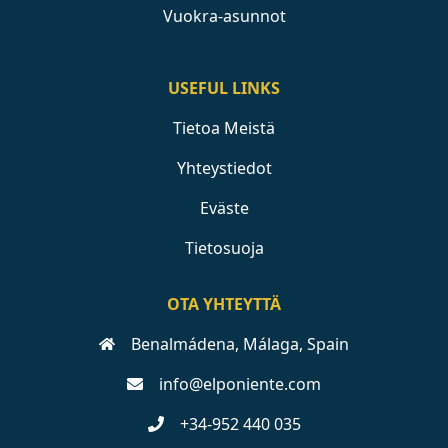
Vuokra-asunnot
USEFUL LINKS
Tietoa Meistä
Yhteystiedot
Eväste
Tietosuoja
OTA YHTEYTTÄ
Benalmádena, Málaga, Spain
info@elponiente.com
+34-952 440 035