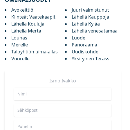
Avokeittiö
Juuri valmistunut
Kiinteät Vaatekaapit
Lähellä Kauppoja
Lähellä Kouluja
Lähellä Kylää
Lähellä Merta
Lähellä venesatamaa
Lounas
Luode
Merelle
Panoraama
Taloyhtiön uima-allas
Uudiskohde
Vuorelle
Yksityinen Terassi
Ismo
Ivakko