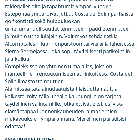
taidegallerioita ja tapahtumia ympäri vuoden.
Esteponaa ympäröivät jotkut Costa del Solin parhaista
golfkentistä sekä huippuluokan
urheilumahdollisuudet tennikseen, paddletennikseen
ja muihin urheilulajeihin. Voit myös tehdä retkiä
Alcornocalesin luonnonpuistoon tai vierailla läheisessä
Sierra Bermejassa, joka sopii täydellisesti patikointiin
ja ulkoiluun.
Kompleksissa on yhteinen uima-allas, joka on
ihanteellinen rentoutumiseen aurinkoisesta Costa del
Solin ilmastosta nauttien.
Älä missaa tätä ainutlaatuista tilaisuutta nauttia
kaikesta, mitä tällä upealla kaupungilla on tarjota –
täydellinen valinta niille, jotka etsivät eksklusiivista
elämäntapaa luonnonkauneuden ja modernien
mukavuuksien ympäröimänä. Merellinen paratiisisi
odottaa!
OMINAISUUDET