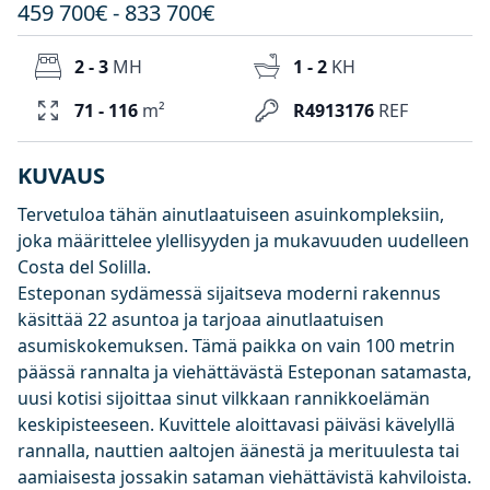
459 700€ - 833 700€
2 - 3
MH
1 - 2
KH
71 - 116
m²
R4913176
REF
KUVAUS
Tervetuloa tähän ainutlaatuiseen asuinkompleksiin,
joka määrittelee ylellisyyden ja mukavuuden uudelleen
Costa del Solilla.
Esteponan sydämessä sijaitseva moderni rakennus
käsittää 22 asuntoa ja tarjoaa ainutlaatuisen
asumiskokemuksen. Tämä paikka on vain 100 metrin
päässä rannalta ja viehättävästä Esteponan satamasta,
uusi kotisi sijoittaa sinut vilkkaan rannikkoelämän
keskipisteeseen. Kuvittele aloittavasi päiväsi kävelyllä
rannalla, nauttien aaltojen äänestä ja merituulesta tai
aamiaisesta jossakin sataman viehättävistä kahviloista.