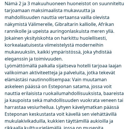
Nämä 2 ja 3 makuuhuoneen huoneistot on suunniteltu
tarjoamaan maksimaalista mukavuutta ja
mahdollisuuden nauttia vertaansa vailla olevista
näkymistä Välimerelle, Gibraltarin kalliolle, Afrikan
rannikolle ja upeista auringonlaskuista meren yllä.
Jokainen yksityiskohta on harkittu huolellisesti,
korkealaatuisesta viimeistelystä moderneihin
mukavuuksiin, kaikki ympäristössä, joka yhdistää
eleganssin ja toimivuuden.
Lyömättömällä paikalla sijaitseva hotelli tarjoaa laajan
valikoiman aktiviteetteja ja palveluita, jotka tekevät
elämästäsi nautinnollisempaa: Vain muutaman
askeleen päässä on Esteponan satama, jossa voit
nauttia erilaisista ruokailumahdollisuuksista, baareista
ja kaupoista sekä mahdollisuuden vuokrata veneen tai
harrastaa vesiurheilua. Lyhyen kävelymatkan päässä
Esteponan keskustasta voit kävellä sen viehättävillä
mukulakivikaduilla, kukkien täyttämillä aukioilla ja
rikkaalla kulttuurielämällä, jossa on museoita,