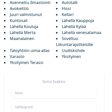
Asennettu Ilmastointi
Autotalli
Avokeittiö
Hissi
Juuri valmistunut
Kellari
Kuntosali
Lähellä Kauppoja
Lähellä Kouluja
Lähellä Kylää
Lähellä Merta
Lähellä venesatamaa
Maanalainen
Soveltuu
Liikuntarajoitteisille
Taloyhtiön uima-allas
Uudiskohde
Varasto
Yksityinen
Yksityinen Terassi
Ismo
Ivakko