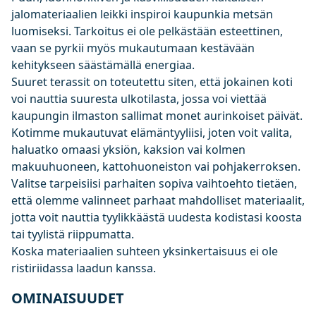
jalomateriaalien leikki inspiroi kaupunkia metsän
luomiseksi. Tarkoitus ei ole pelkästään esteettinen,
vaan se pyrkii myös mukautumaan kestävään
kehitykseen säästämällä energiaa.
Suuret terassit on toteutettu siten, että jokainen koti
voi nauttia suuresta ulkotilasta, jossa voi viettää
kaupungin ilmaston sallimat monet aurinkoiset päivät.
Kotimme mukautuvat elämäntyyliisi, joten voit valita,
haluatko omaasi yksiön, kaksion vai kolmen
makuuhuoneen, kattohuoneiston vai pohjakerroksen.
Valitse tarpeisiisi parhaiten sopiva vaihtoehto tietäen,
että olemme valinneet parhaat mahdolliset materiaalit,
jotta voit nauttia tyylikkäästä uudesta kodistasi koosta
tai tyylistä riippumatta.
Koska materiaalien suhteen yksinkertaisuus ei ole
ristiriidassa laadun kanssa.
OMINAISUUDET