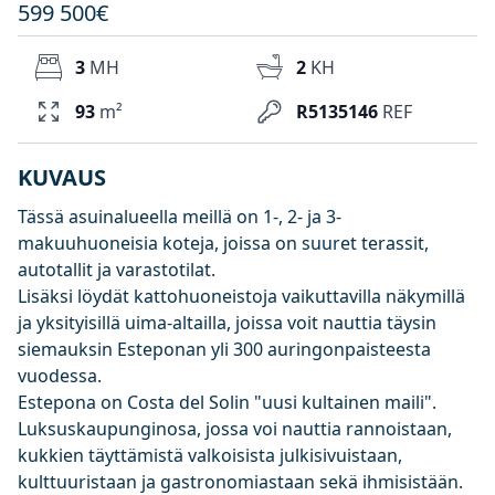
599 500€
3
MH
2
KH
93
m²
R5135146
REF
KUVAUS
Tässä asuinalueella meillä on 1-, 2- ja 3-
makuuhuoneisia koteja, joissa on suuret terassit,
autotallit ja varastotilat.
Lisäksi löydät kattohuoneistoja vaikuttavilla näkymillä
ja yksityisillä uima-altailla, joissa voit nauttia täysin
siemauksin Esteponan yli 300 auringonpaisteesta
vuodessa.
Estepona on Costa del Solin "uusi kultainen maili".
Luksuskaupunginosa, jossa voi nauttia rannoistaan,
kukkien täyttämistä valkoisista julkisivuistaan,
kulttuuristaan ja gastronomiastaan sekä ihmisistään.