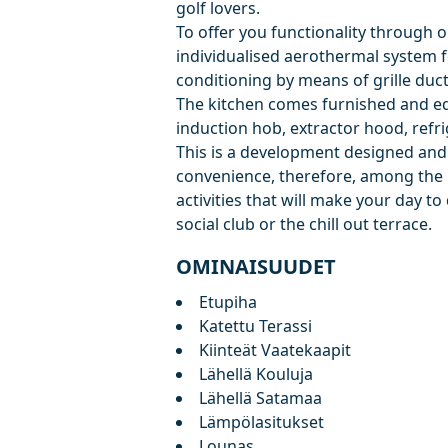
golf lovers.
To offer you functionality through
individualised aerothermal system f
conditioning by means of grille duct
The kitchen comes furnished and equ
induction hob, extractor hood, refr
This is a development designed an
convenience, therefore, among the ‌m
activities that will ‌make ‌your ‌day t
‌social ‌club ‌or ‌the ‌chill ‌out ‌terrace.
OMINAISUUDET
Etupiha
Katettu Terassi
Kiinteät Vaatekaapit
Lähellä Kouluja
Lähellä Satamaa
Lämpölasitukset
Lounas