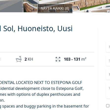
NÄYTÄ KAIKKI
(
8
)
 Sol, Huoneisto, Uusi
H
2
KH
103 - 131
m²
DENTIAL LOCATED NEXT TO ESTEPONA GOLF
sidential development close to Estepona Golf,
es with options of duplex penthouses and
en.
ng spaces and buggy parking in the basement for