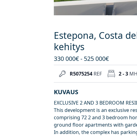
Estepona, Costa del
kehitys
330 000€ - 525 000€
R5075254
REF
2 - 3
M
KUVAUS
EXCLUSIVE 2 AND 3 BEDROOM RESI
This development is an exclusive re
comprising 72 2 and 3 bedroom hom
ground floor apartments with gard
In addition, the complex has parki