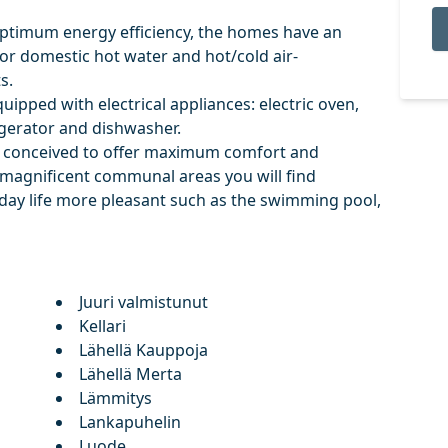
 optimum energy efficiency, the homes have an
or domestic hot water and hot/cold air-
s.
ipped with electrical appliances: electric oven,
igerator and dishwasher.
d conceived to offer maximum comfort and
agnificent ‌communal ‌areas ‌you ‌will find
o day ‌life ‌more ‌pleasant ‌such as ‌the ‌swimming pool,
Juuri valmistunut
Kellari
Lähellä Kauppoja
Lähellä Merta
Lämmitys
Lankapuhelin
Luode