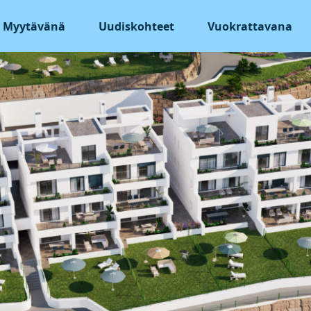
Myytävänä
Uudiskohteet
Vuokrattavana