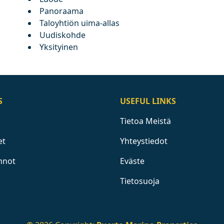
Panoraama
Taloyhtiön uima-allas
Uudiskohde
Yksityinen
S
USEFUL LINKS
Tietoa Meistä
et
Yhteystiedot
nnot
Eväste
Tietosuoja