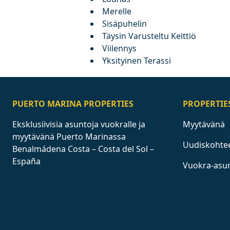
Merelle
Sisäpuhelin
Täysin Varusteltu Keittiö
Viilennys
Yksityinen Terassi
PUERTO MARINA PROPERTIES
PROPERTIE
Eksklusiivisia asuntoja vuokralle ja
Myytävänä
myytävänä Puerto Marinassa
Uudiskohte
Benalmádena Costa – Costa del Sol –
España
Vuokra-asu