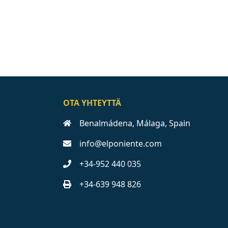
OTA YHTEYTTÄ
Benalmádena, Málaga, Spain
info@elponiente.com
+34-952 440 035
+34-639 948 826