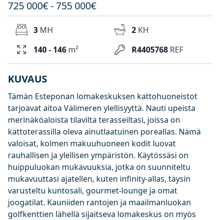
725 000€ - 755 000€
3
MH
2
KH
140 - 146
m²
R4405768
REF
KUVAUS
Tämän Esteponan lomakeskuksen kattohuoneistot
tarjoavat aitoa Välimeren ylellisyyttä. Nauti upeista
merinäköaloista tilavilta terasseiltasi, joissa on
kattoterassilla oleva ainutlaatuinen poreallas. Nämä
valoisat, kolmen makuuhuoneen kodit luovat
rauhallisen ja ylellisen ympäristön. Käytössäsi on
huippuluokan mukavuuksia, jotka on suunniteltu
mukavuuttasi ajatellen, kuten infinity-allas, täysin
varusteltu kuntosali, gourmet-lounge ja omat
joogatilat. Kauniiden rantojen ja maailmanluokan
golfkenttien lähellä sijaitseva lomakeskus on myös