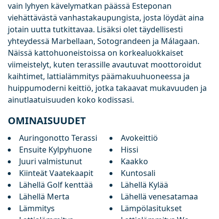
vain lyhyen kävelymatkan päässä Esteponan
viehättävästä vanhastakaupungista, josta löydät aina
jotain uutta tutkittavaa. Lisäksi olet täydellisesti
yhteydessä Marbellaan, Sotograndeen ja Málagaan.
Näissä kattohuoneistoissa on korkealuokkaiset
viimeistelyt, kuten terassille avautuvat moottoroidut
kaihtimet, lattialämmitys päämakuuhuoneessa ja
huippumoderni keittiö, jotka takaavat mukavuuden ja
ainutlaatuisuuden koko kodissasi.
OMINAISUUDET
Auringonotto Terassi
Avokeittiö
Ensuite Kylpyhuone
Hissi
Juuri valmistunut
Kaakko
Kiinteät Vaatekaapit
Kuntosali
Lähellä Golf kenttää
Lähellä Kylää
Lähellä Merta
Lähellä venesatamaa
Lämmitys
Lämpölasitukset