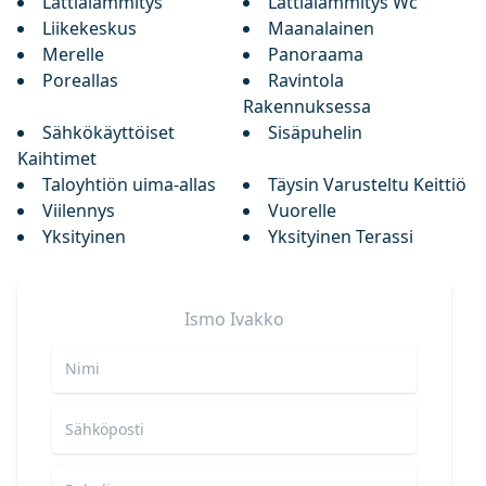
Lattialämmitys
Lattialämmitys Wc
Liikekeskus
Maanalainen
Merelle
Panoraama
Poreallas
Ravintola
Rakennuksessa
Sähkökäyttöiset
Sisäpuhelin
Kaihtimet
Taloyhtiön uima-allas
Täysin Varusteltu Keittiö
Viilennys
Vuorelle
Yksityinen
Yksityinen Terassi
Ismo
Ivakko