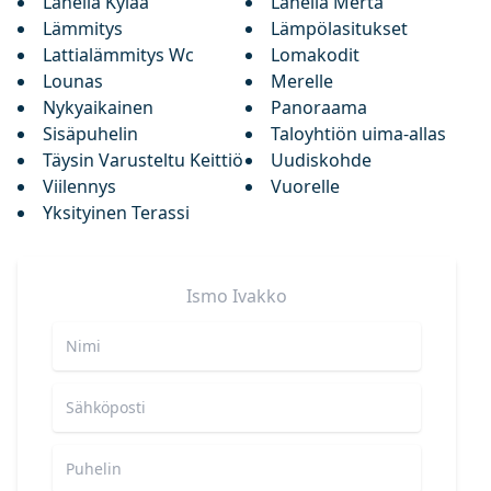
Lähellä Kylää
Lähellä Merta
Lämmitys
Lämpölasitukset
Lattialämmitys Wc
Lomakodit
Lounas
Merelle
Nykyaikainen
Panoraama
Sisäpuhelin
Taloyhtiön uima-allas
Täysin Varusteltu Keittiö
Uudiskohde
Viilennys
Vuorelle
Yksityinen Terassi
Ismo
Ivakko