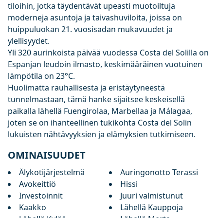
tiloihin, jotka täydentävät upeasti muotoiltuja
moderneja asuntoja ja taivashuviloita, joissa on
huippuluokan 21. vuosisadan mukavuudet ja
ylellisyydet.
Yli 320 aurinkoista päivää vuodessa Costa del Solilla on
Espanjan leudoin ilmasto, keskimääräinen vuotuinen
lämpötila ‌on ‌23°C.
Huolimatta ‌rauhallisesta ‌ja ‌eristäytyneestä
tunnelmastaan, tämä hanke sijaitsee ‌keskeisellä
‌paikalla ‌lähellä Fuengirolaa, Marbellaa ‌ja ‌Málagaa,
‌joten ‌se on ‌ihanteellinen tukikohta Costa ‌del ‌Solin
‌lukuisten ‌nähtävyyksien ‌ja ‌elämyksien ‌tutkimiseen.
OMINAISUUDET
Älykotijärjestelmä
Auringonotto Terassi
Avokeittiö
Hissi
Investoinnit
Juuri valmistunut
Kaakko
Lähellä Kauppoja