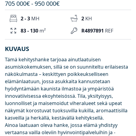
705 000€ - 950 000€
2 - 3
MH
2
KH
83 - 130
m²
R4897891
REF
KUVAUS
Tämä kehityshanke tarjoaa ainutlaatuisen
asumiskokemuksen, sillä se on suunniteltu erilaisesta
näkökulmasta – keskittyen poikkeukselliseen
elämänlaatuun, jossa asukkaita kannustetaan
hyödyntämään kaunista ilmastoa ja ympäristöä
innovatiivisessa ekoyhteisössä. Tila, yksityisyys,
luonnolliset ja maisemoidut viheralueet sekä upeat
näkymät korostuvat tuoksuvilla kukilla, aromaattisilla
kasveilla ja herkällä, kestävällä kehityksellä.
Ainoa laatuaan oleva hanke, jossa elämä yhdistyy
vertaansa vailla oleviin hyvinvointipalveluihin ja -