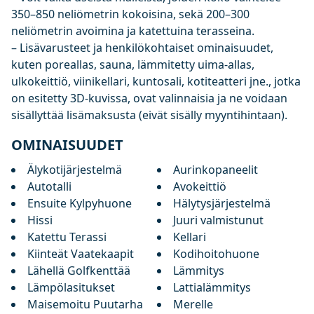
350–850 neliömetrin kokoisina, sekä 200–300
neliömetrin avoimina ja katettuina terasseina.
– Lisävarusteet ja henkilökohtaiset ominaisuudet,
kuten poreallas, sauna, lämmitetty uima-allas,
ulkokeittiö, viinikellari, kuntosali, kotiteatteri jne., jotka
on esitetty 3D-kuvissa, ovat valinnaisia ja ne voidaan
sisällyttää lisämaksusta (eivät sisälly myyntihintaan).
OMINAISUUDET
Älykotijärjestelmä
Aurinkopaneelit
Autotalli
Avokeittiö
Ensuite Kylpyhuone
Hälytysjärjestelmä
Hissi
Juuri valmistunut
Katettu Terassi
Kellari
Kiinteät Vaatekaapit
Kodihoitohuone
Lähellä Golfkenttää
Lämmitys
Lämpölasitukset
Lattialämmitys
Maisemoitu Puutarha
Merelle