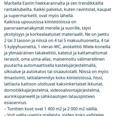
Marbella Eastin hiekkarannalta ja sen trendikkäiltä
rantaklubeilta. Kaikki palvelut, kuten ravintolat, kaupat
ja supermarketit, ovat myös lähellä.
Kaikissa upouusissa kiinteistöissä on
panoraamanäkymät merelle ja vuorille, täysi
yksityisyys ja korkealaatuiset materiaalit. Ne on jaettu
2 tai 3 tasoon ja niissä on 4 tai 5 makuuhuonetta, 4 tai
5 kylpyhuonetta, 1 vieras-WC, avokeittiö Miele-koneilla
ja ylimääräinen takakeittiö, katetut ja kattamattomat
terassit, oma uima-allas, maisemoitu välimerellinen
puutarha automaattisella kastelujärjestelmällä,
ulkoalue ja autokatos tai sisäautotalli. Niissä on myös
ilmastointi, lattialämmitys koko kiinteistössä, hissi,
lattiasta kattoon ulottuvat kaksinkertaiset ikkunat,
domotiikkajärjestelmä, videovalvontajärjestelmä,
aurinkopaneelit ja sähköautojen latauspisteen
esiasennus.
– Tonttien koot ovat 1 400 m2 ja 2 000 m2 välillä.
– Voit valita useista malleista, joiden koko vaihtelee