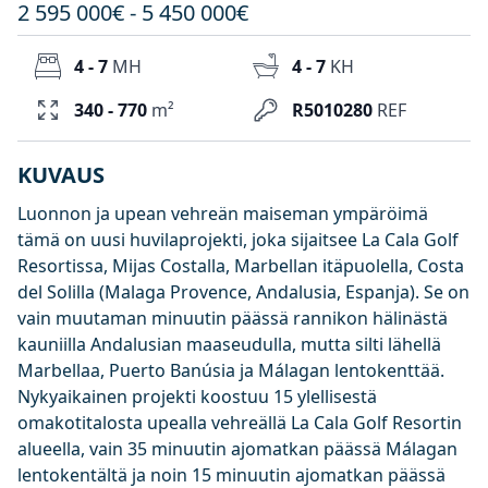
2 595 000€ - 5 450 000€
4 - 7
MH
4 - 7
KH
340 - 770
m²
R5010280
REF
KUVAUS
Luonnon ja upean vehreän maiseman ympäröimä
tämä on uusi huvilaprojekti, joka sijaitsee La Cala Golf
Resortissa, Mijas Costalla, Marbellan itäpuolella, Costa
del Solilla (Malaga Provence, Andalusia, Espanja). Se on
vain muutaman minuutin päässä rannikon hälinästä
kauniilla Andalusian maaseudulla, mutta silti lähellä
Marbellaa, Puerto Banúsia ja Málagan lentokenttää.
Nykyaikainen projekti koostuu 15 ylellisestä
omakotitalosta upealla vehreällä La Cala Golf Resortin
alueella, vain 35 minuutin ajomatkan päässä Málagan
lentokentältä ja noin 15 minuutin ajomatkan päässä